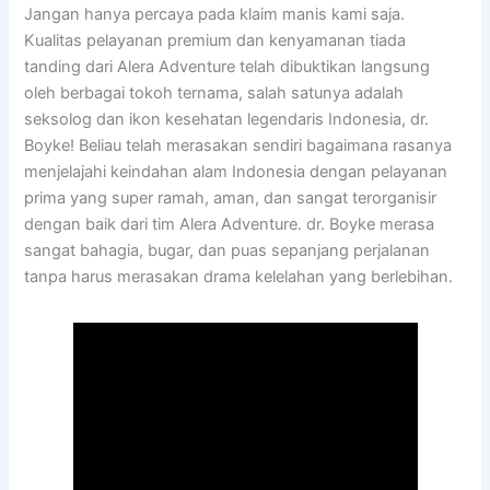
Jangan hanya percaya pada klaim manis kami saja.
Kualitas pelayanan premium dan kenyamanan tiada
tanding dari Alera Adventure telah dibuktikan langsung
oleh berbagai tokoh ternama, salah satunya adalah
seksolog dan ikon kesehatan legendaris Indonesia, dr.
Boyke! Beliau telah merasakan sendiri bagaimana rasanya
menjelajahi keindahan alam Indonesia dengan pelayanan
prima yang super ramah, aman, dan sangat terorganisir
dengan baik dari tim Alera Adventure. dr. Boyke merasa
sangat bahagia, bugar, dan puas sepanjang perjalanan
tanpa harus merasakan drama kelelahan yang berlebihan.