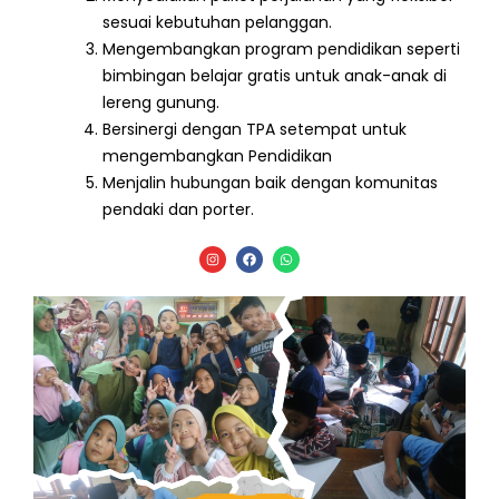
sesuai kebutuhan pelanggan.
Mengembangkan program pendidikan seperti
bimbingan belajar gratis untuk anak-anak di
lereng gunung.
Bersinergi dengan TPA setempat untuk
mengembangkan Pendidikan
Menjalin hubungan baik dengan komunitas
pendaki dan porter.
I
F
W
n
a
h
s
c
a
t
e
t
a
b
s
g
o
a
r
o
p
a
k
p
m