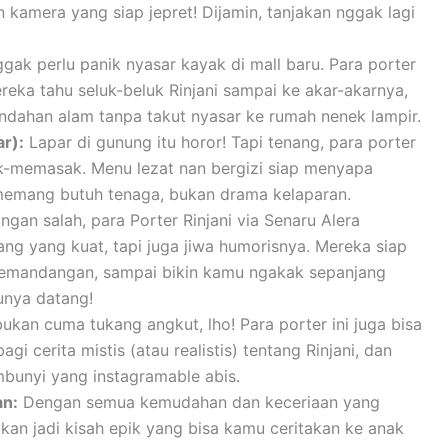
 kamera yang siap jepret! Dijamin, tanjakan nggak lagi
gak perlu panik nyasar kayak di mall baru. Para porter
ereka tahu seluk-beluk Rinjani sampai ke akar-akarnya,
indahan alam tanpa takut nyasar ke rumah nenek lampir.
ar):
Lapar di gunung itu horor! Tapi tenang, para porter
ak-memasak. Menu lezat nan bergizi siap menyapa
 memang butuh tenaga, bukan drama kelaparan.
ngan salah, para Porter Rinjani via Senaru Alera
g yang kuat, tapi juga jiwa humorisnya. Mereka siap
pemandangan, sampai bikin kamu ngakak sepanjang
cunya datang!
kan cuma tukang angkut, lho! Para porter ini juga bisa
gi cerita mistis (atau realistis) tentang Rinjani, dan
bunyi yang instagramable abis.
an:
Dengan semua kemudahan dan keceriaan yang
kan jadi kisah epik yang bisa kamu ceritakan ke anak