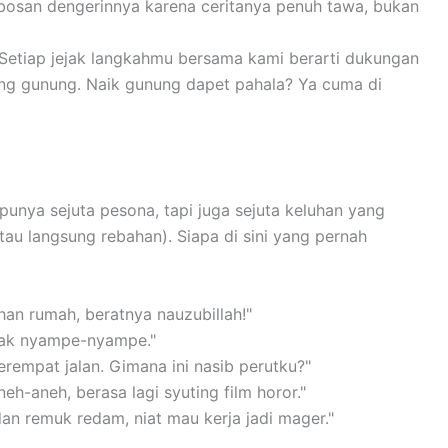
bosan dengerinnya karena ceritanya penuh tawa, bukan
Setiap jejak langkahmu bersama kami berarti dukungan
eng gunung. Naik gunung dapet pahala? Ya cuma di
punya sejuta pesona, tapi juga sejuta keluhan yang
atau langsung rebahan). Siapa di sini yang pernah
han rumah, beratnya nauzubillah!"
ggak nyampe-nyampe."
erempat jalan. Gimana ini nasib perutku?"
neh-aneh, berasa lagi syuting film horor."
an remuk redam, niat mau kerja jadi mager."