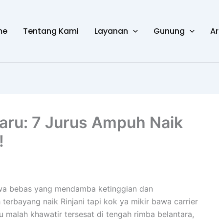
me
Tentang Kami
Layanan
Gunung
Ar
naru: 7 Jurus Ampuh Naik
!
jiwa bebas yang mendamba ketinggian dan
erbayang naik Rinjani tapi kok ya mikir bawa carrier
 malah khawatir tersesat di tengah rimba belantara,