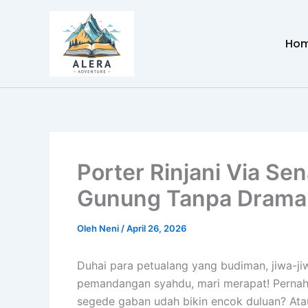
Lewati
ke
Ho
konten
Porter Rinjani Via Se
Gunung Tanpa Drama
Oleh
Neni
/
April 26, 2026
Duhai para petualang yang budiman, jiwa-
pemandangan syahdu, mari merapat! Pernah t
segede gaban udah bikin encok duluan? Atau