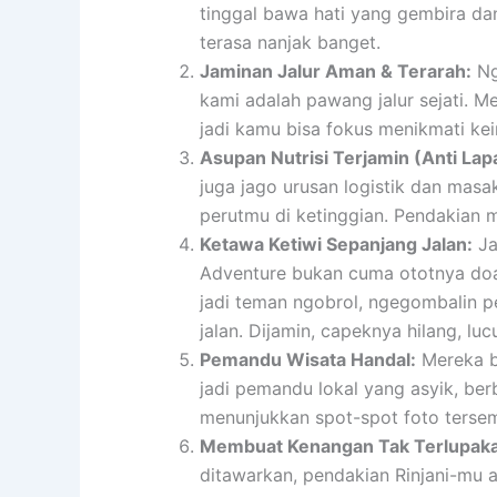
tinggal bawa hati yang gembira dan
terasa nanjak banget.
Jaminan Jalur Aman & Terarah:
Ng
kami adalah pawang jalur sejati. M
jadi kamu bisa fokus menikmati ke
Asupan Nutrisi Terjamin (Anti Lap
juga jago urusan logistik dan mas
perutmu di ketinggian. Pendakian
Ketawa Ketiwi Sepanjang Jalan:
Ja
Adventure bukan cuma ototnya doan
jadi teman ngobrol, ngegombalin 
jalan. Dijamin, capeknya hilang, lu
Pemandu Wisata Handal:
Mereka bu
jadi pemandu lokal yang asyik, berba
menunjukkan spot-spot foto tersem
Membuat Kenangan Tak Terlupak
ditawarkan, pendakian Rinjani-mu a