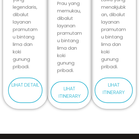
Prau yang
legendaris,
menakjubk
memukau,
dibalut
an, dibalut
dibalut
layanan
layanan
layanan
pramutam
pramutam
pramutam
u bintang
u bintang
u bintang
lima dan
lima dan
lima dan
koki
koki
koki
gunung
gunung
gunung
pribadi.
pribadi.
pribadi.
LIHAT DETAIL
LIHAT
LIHAT
ITINERARY
ITINERARY