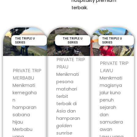
hospitality premium
terbaik.
THE TRIPLE U
THE TRIPLE U
THE TRIPLE U
SERIES
SERIES
SERIES
PRIVATE TRIP
PRIVATE TRIP
PRAU
PRIVATE TRIP
LAWU
Menikmati
Menikmati
MERBABU
pesona
Menikmati
magisnya
matahari
kemegaha
jalur kuno
terbit
n
penuh
terbaik di
hamparan
sejarah
Asia dan
sabana
dan
hamparan
hijau
samudera
golden
Merbabu
awan
sunrise
yang
Lawu yang