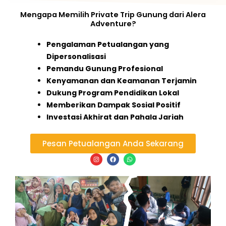
Mengapa Memilih Private Trip Gunung dari Alera
Adventure?
Pengalaman Petualangan yang
Dipersonalisasi
Pemandu Gunung Profesional
Kenyamanan dan Keamanan Terjamin
Dukung Program Pendidikan Lokal
Memberikan Dampak Sosial Positif
Investasi Akhirat dan Pahala Jariah
Pesan Petualangan Anda Sekarang
I
F
W
n
a
h
s
c
a
t
e
t
a
b
s
g
o
a
r
o
p
a
k
p
m