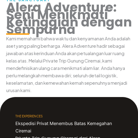
Alera Adventure:
Seni Menikmati
Ketinggian dengan
Sempurna
Kami memahami bahwa waktu dan kenyamanan Anda adalah
aset yang paling berharga. Alera Adventure hadir sebagai
jawaban atas kerinduan Anda akan petualangan luar ruang
kelas atas. Melalui Private Trip Gunung Ciremai, kami
mendefinisikan ulang cara menikmati alam liar. Anda hanya
perlu melangkah membawa diri; seluruh detail logistik,
keselamatan, dan kemewahan kemah sepenuhnya menjadi
urusan kami.
THE EXPERIENCES
Ekspedisi Privat Menembus Batas Kemegahan
Ciremai