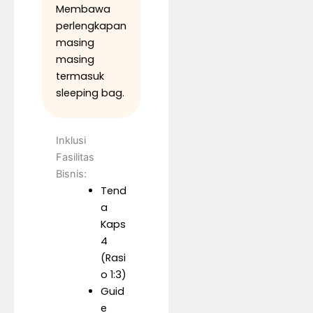
Membawa
perlengkapan
masing
masing
termasuk
sleeping bag.
Inklusi
Fasilitas
Bisnis:
Tend
a
Kaps
4
(Rasi
o 1:3)
Guid
e