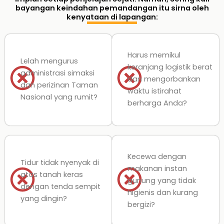
bayangan keindahan pemandangan itu sirna oleh
kenyataan di lapangan:
Harus memikul
Lelah mengurus
keranjang logistik berat
administrasi simaksi
dan mengorbankan
dan perizinan Taman
waktu istirahat
Nasional yang rumit?
berharga Anda?
Kecewa dengan
Tidur tidak nyenyak di
makanan instan
atas tanah keras
gunung yang tidak
dengan tenda sempit
higienis dan kurang
yang dingin?
bergizi?