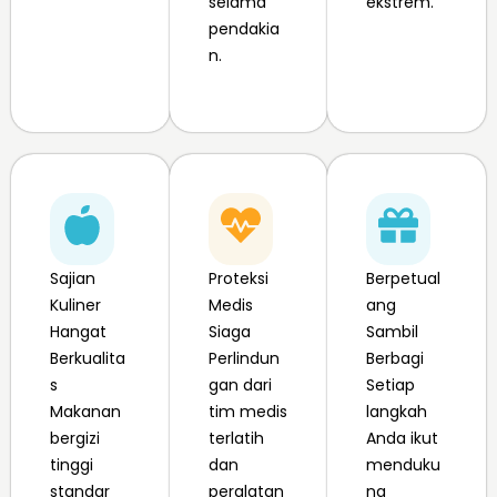
selama
ekstrem.
pendakia
n.
Sajian
Proteksi
Berpetual
Kuliner
Medis
ang
Hangat
Siaga
Sambil
Berkualita
Perlindun
Berbagi
s
gan dari
Setiap
Makanan
tim medis
langkah
bergizi
terlatih
Anda ikut
tinggi
dan
menduku
standar
peralatan
ng