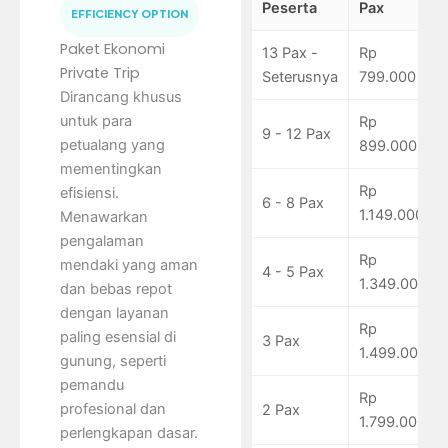
Peserta
Pax
EFFICIENCY OPTION
Paket Ekonomi
13 Pax -
Rp
Private Trip
Seterusnya
799.000
Dirancang khusus
untuk para
Rp
9 - 12 Pax
petualang yang
899.000
mementingkan
Rp
efisiensi.
6 - 8 Pax
1.149.000
Menawarkan
pengalaman
Rp
mendaki yang aman
4 - 5 Pax
1.349.000
dan bebas repot
dengan layanan
Rp
paling esensial di
3 Pax
1.499.000
gunung, seperti
pemandu
Rp
profesional dan
2 Pax
1.799.000
perlengkapan dasar.