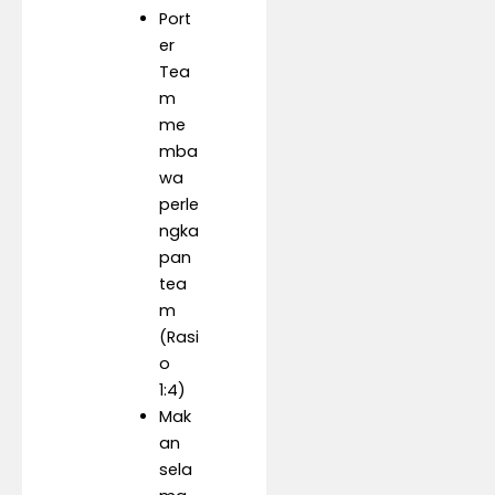
Port
er
Tea
m
me
mba
wa
perle
ngka
pan
tea
m
(Rasi
o
1:4)
Mak
an
sela