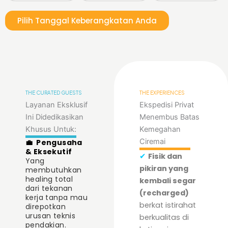
Pilih Tanggal Keberangkatan Anda
THE CURATED GUESTS
THE EXPERIENCES
Layanan Eksklusif
Ekspedisi Privat
Ini Didedikasikan
Menembus Batas
Khusus Untuk:
Kemegahan
Ciremai
💼
Pengusaha
& Eksekutif
✔
Fisik dan
Yang
pikiran yang
membutuhkan
healing total
kembali segar
dari tekanan
(recharged)
kerja tanpa mau
berkat istirahat
direpotkan
urusan teknis
berkualitas di
pendakian.