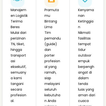
Manajem
Pramuta
Kenyama
en Logistik
mu
nan
Terima
Bintang
Ketinggia
Beres
Lima
n
Mulai dari
Tim
Nikmati
perizinan
pemandu
fasilitas
TN, tiket,
(guide)
tempat
hingga
dan
tidur
transport
porter
outdoor
asi
profesion
empuk
eksekutif,
al yang
berpengh
semuany
ramah,
angat di
a kami
siap
dalam
tangani
melayani
tenda
secara
seluruh
luas yang
profesion
kebutuha
aman dari
al.
n Anda
cuaca