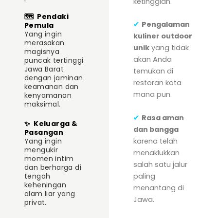
ketinggian.
🗺️
Pendaki
✔
Pengalaman
Pemula
Yang ingin
kuliner outdoor
merasakan
unik
yang tidak
magisnya
akan Anda
puncak tertinggi
Jawa Barat
temukan di
dengan jaminan
restoran kota
keamanan dan
mana pun.
kenyamanan
maksimal.
✔
Rasa aman
✨
Keluarga &
dan bangga
Pasangan
karena telah
Yang ingin
mengukir
menaklukkan
momen intim
salah satu jalur
dan berharga di
paling
tengah
keheningan
menantang di
alam liar yang
Jawa.
privat.