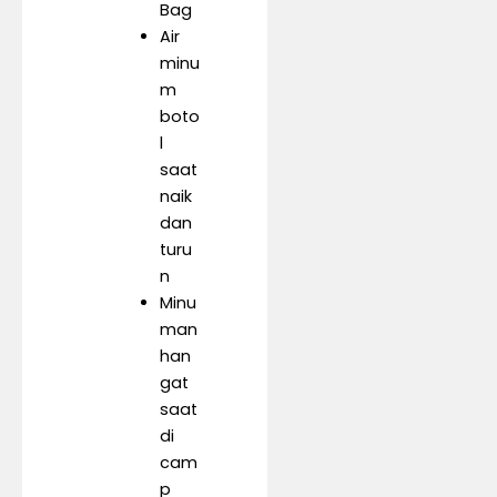
Bag
Air
minu
m
boto
l
saat
naik
dan
turu
n
Minu
man
han
gat
saat
di
cam
p