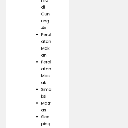
ma
di
Gun
ung
4x
Peral
atan
Mak
an
Peral
atan
Mas
ak
Sima
ksi
Matr
as
Slee
ping