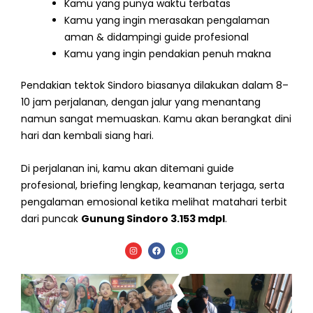
Kamu yang punya waktu terbatas
Kamu yang ingin merasakan pengalaman
aman & didampingi guide profesional
Kamu yang ingin pendakian penuh makna
Pendakian tektok Sindoro biasanya dilakukan dalam 8–
10 jam perjalanan, dengan jalur yang menantang
namun sangat memuaskan. Kamu akan berangkat dini
hari dan kembali siang hari.
Di perjalanan ini, kamu akan ditemani guide
profesional, briefing lengkap, keamanan terjaga, serta
pengalaman emosional ketika melihat matahari terbit
dari puncak
Gunung Sindoro 3.153 mdpl
.
I
F
W
n
a
h
s
c
a
t
e
t
a
b
s
g
o
a
r
o
p
a
k
p
m