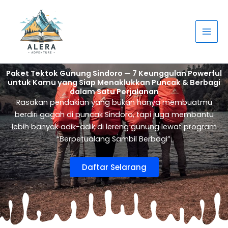
Lewati
ke
konten
Paket Tektok Gunung Sindoro — 7 Keunggulan Powerful
untuk Kamu yang Siap Menaklukkan Puncak & Berbagi
dalam Satu Perjalanan
Rasakan pendakian yang bukan hanya membuatmu
berdiri gagah di puncak Sindoro, tapi juga membantu
lebih banyak adik-adik di lereng gunung lewat program
“Berpetualang Sambil Berbagi”.
Daftar Selarang