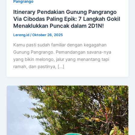
Pangrango
Itinerary Pendakian Gunung Pangrango
Via Cibodas Paling Epik: 7 Langkah Gokil
Menaklukkan Puncak dalam 2D1N!
Lereng.id
/
Oktober 26, 2025
Kamu pasti sudah familiar dengan kegagahan
Gunung Pangrango. Pemandangan savana-nya
yang bikin melongo, jalur yang menantang tapi
ramah, dan pastinya, […]