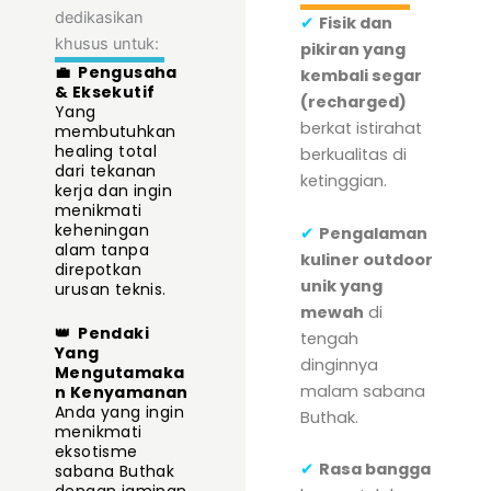
dedikasikan
✔
Fisik dan
khusus untuk:
pikiran yang
💼
Pengusaha
kembali segar
& Eksekutif
(recharged)
Yang
berkat istirahat
membutuhkan
healing total
berkualitas di
dari tekanan
ketinggian.
kerja dan ingin
menikmati
keheningan
✔
Pengalaman
alam tanpa
kuliner outdoor
direpotkan
unik yang
urusan teknis.
mewah
di
👑
Pendaki
tengah
Yang
dinginnya
Mengutamaka
malam sabana
n Kenyamanan
Anda yang ingin
Buthak.
menikmati
eksotisme
✔
Rasa bangga
sabana Buthak