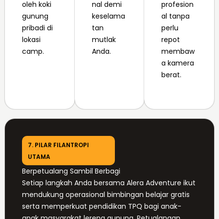
oleh koki
nal demi
profesion
gunung
keselama
al tanpa
pribadi di
tan
perlu
lokasi
mutlak
repot
camp.
Anda.
membaw
a kamera
berat.
7. PILAR FILANTROPI
UTAMA
Berpetualang Sambil Berbagi
Setiap langkah Anda bersama Alera Adventure ikut
mendukung operasional bimbingan belajar gratis
serta memperkuat pendidikan TPQ bagi anak-
anak masyarakat lereng gunung. Petualangan