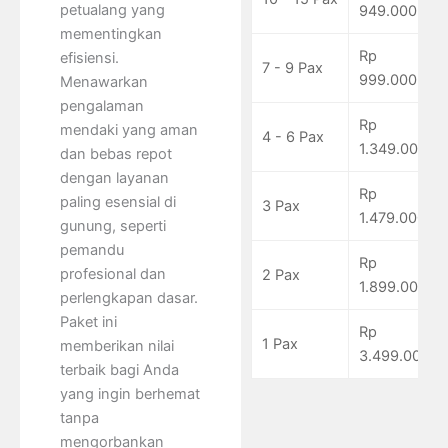
petualang yang
949.000
mementingkan
Rp
efisiensi.
7 - 9 Pax
999.000
Menawarkan
pengalaman
Rp
mendaki yang aman
4 - 6 Pax
1.349.000
dan bebas repot
dengan layanan
Rp
paling esensial di
3 Pax
1.479.000
gunung, seperti
pemandu
Rp
profesional dan
2 Pax
1.899.000
perlengkapan dasar.
Paket ini
Rp
1 Pax
memberikan nilai
3.499.000
terbaik bagi Anda
yang ingin berhemat
tanpa
mengorbankan