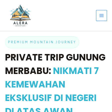
Lewati
ke
konten
PREMIUM MOUNTAIN JOURNEY
PRIVATE TRIP GUNUNG
MERBABU:
NIKMATI 7
KEMEWAHAN
EKSKLUSIF DI NEGERI
DI ATAS AWAN