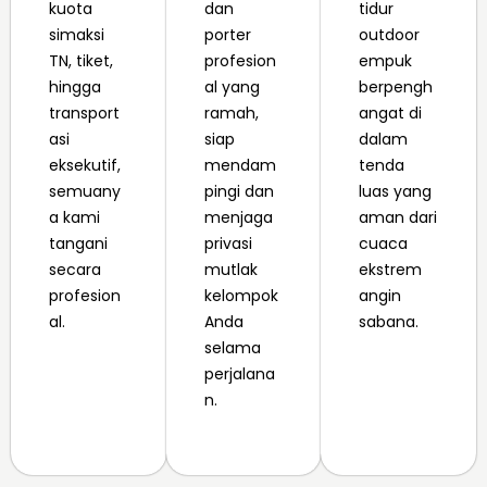
kuota
dan
tidur
simaksi
porter
outdoor
TN, tiket,
profesion
empuk
hingga
al yang
berpengh
transport
ramah,
angat di
asi
siap
dalam
eksekutif,
mendam
tenda
semuany
pingi dan
luas yang
a kami
menjaga
aman dari
tangani
privasi
cuaca
secara
mutlak
ekstrem
profesion
kelompok
angin
al.
Anda
sabana.
selama
perjalana
n.