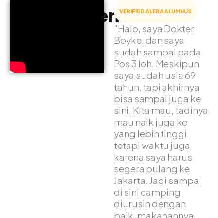
Adventure
VERIFIED ALERA ALUMNUS
"Halo, saya Dokter
Boyke, dan saya
sudah sampai pada
Pos 3 loh. Meskipun
saya sudah usia 69
tahun, tapi akhirnya
bisa sampai juga ke
sini. Kita mau, tadinya
mau naik juga ke
yang lebih tinggi,
tetapi waktu juga
karena saya harus
segera pulang ke
Jakarta. Jadi sampai
di sini camping
diurusin dengan
baik, makanannya