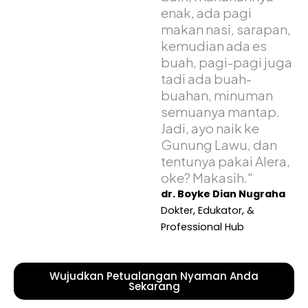
enak, ada pagi
makan nasi, sarapan,
kemudian ada es
buah, pagi-pagi juga
tadi ada buah-
buahan, minuman
semuanya mantap.
Jadi, ayo naik ke
Gunung Lawu, dan
tentunya pakai Alera,
oke? Makasih."
dr. Boyke Dian Nugraha
Dokter, Edukator, &
Professional Hub
Wujudkan Petualangan Nyaman Anda
Sekarang