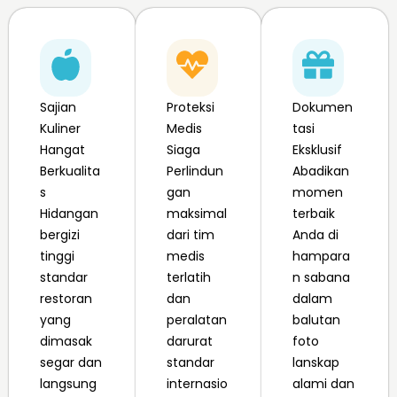
Sajian
Proteksi
Dokumen
Kuliner
Medis
tasi
Hangat
Siaga
Eksklusif
Berkualita
Perlindun
Abadikan
s
gan
momen
Hidangan
maksimal
terbaik
bergizi
dari tim
Anda di
tinggi
medis
hampara
standar
terlatih
n sabana
restoran
dan
dalam
yang
peralatan
balutan
dimasak
darurat
foto
segar dan
standar
lanskap
langsung
internasio
alami dan