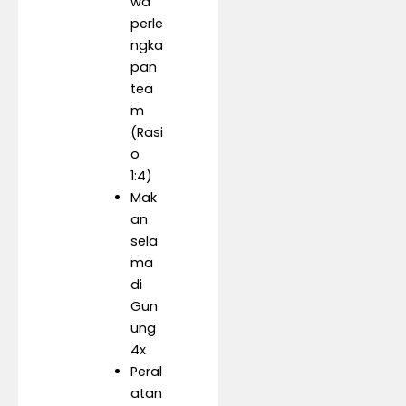
wa
perle
ngka
pan
tea
m
(Rasi
o
1:4)
Mak
an
sela
ma
di
Gun
ung
4x
Peral
atan