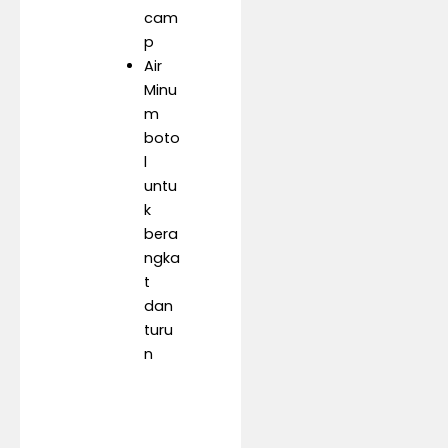
cam
p
Air
Minu
m
boto
l
untu
k
bera
ngka
t
dan
turu
n