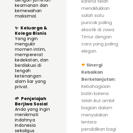
dengan jaminan
karena telah
keamanan dan
menaklukkan
kemewahan
salah satu
maksimal.
puncak paling
✨
Keluarga &
eksotik di Jawa
Kolega Bisnis
Timur dengan
Yang ingin
cara yang paling
mengukir
momen intim,
elegan.
mempererat
kedekatan, dan
❤
Sinergi
berdiskusi di
tengah
Kebaikan
ketenangan
Berkelanjutan:
alam liar yang
Kebahagiaan
privat.
batin karena
🌱
Penjelajah
telah ikut ambil
Berjiwa Sosial
bagian dalam
Anda yang ingin
menikmati
menyalakan
indahnya
lentera
Indonesia
pendidikan bagi
sekaligus