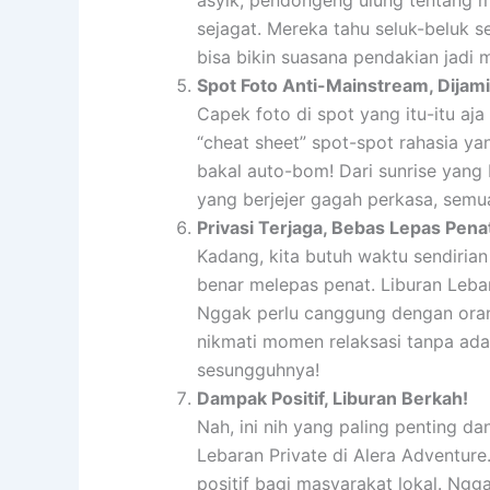
asyik, pendongeng ulung tentang m
sejagat. Mereka tahu seluk-beluk se
bisa bikin suasana pendakian jadi 
Spot Foto Anti-Mainstream, Dijam
Capek foto di spot yang itu-itu a
“cheat sheet” spot-spot rahasia ya
bakal auto-bom! Dari sunrise yang
yang berjejer gagah perkasa, sem
Privasi Terjaga, Bebas Lepas Pena
Kadang, kita butuh waktu sendiria
benar melepas penat. Liburan Leb
Nggak perlu canggung dengan oran
nikmati momen relaksasi tanpa ada 
sesungguhnya!
Dampak Positif, Liburan Berkah!
Nah, ini nih yang paling penting d
Lebaran Private di Alera Adventur
positif bagi masyarakat lokal. Ng