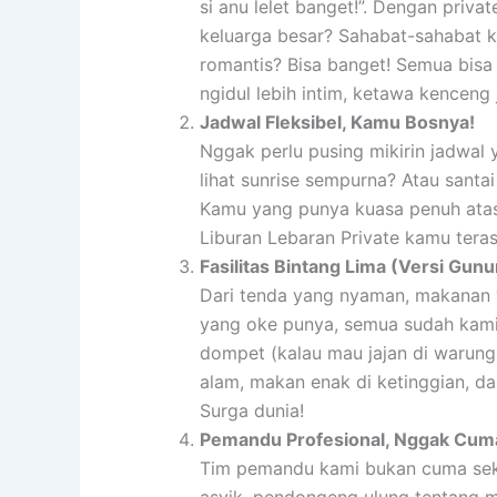
si anu lelet banget!”. Dengan priva
keluarga besar? Sahabat-sahabat k
romantis? Bisa banget! Semua bisa 
ngidul lebih intim, ketawa kenceng
Jadwal Fleksibel, Kamu Bosnya!
Nggak perlu pusing mikirin jadwal y
lihat sunrise sempurna? Atau santai
Kamu yang punya kuasa penuh atas 
Liburan Lebaran Private kamu terasa
Fasilitas Bintang Lima (Versi Gun
Dari tenda yang nyaman, makanan y
yang oke punya, semua sudah kami 
dompet (kalau mau jajan di warung 
alam, makan enak di ketinggian, da
Surga dunia!
Pemandu Profesional, Nggak Cuma 
Tim pemandu kami bukan cuma sekad