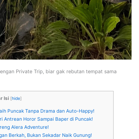
engan Private Trip, biar gak rebutan tempat sama
r Isi
[
hide
]
raih Puncak Tanpa Drama dan Auto-Happy!
ri Antrean Horor Sampai Baper di Puncak!
areng Alera Adventure!
gan Berkah, Bukan Sekadar Naik Gunung!