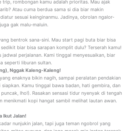
te trip, rombongan kamu adalah prioritas. Mau ajak
arib? Atau cuma berdua sama si dia biar makin
diatur sesuai keinginanmu. Jadinya, obrolan ngalor-
 juga gak malu-maluin.
ang bentrok sana-sini. Mau start pagi buta biar bisa
 sedikit biar bisa sarapan komplit dulu? Terserah kamu!
jadwal perjalanan. Kami tinggal menyesuaikan, biar
 seperti liburan sultan.
ung), Nggak Kaleng-Kaleng!
ang enaknya bikin nagih, sampai peralatan pendakian
siapkan. Kamu tinggal bawa badan, hati gembira, dan
puncak, lho!). Rasakan sensasi tidur nyenyak di tengah
n menikmati kopi hangat sambil melihat lautan awan.
Ikut Jalan!
ar nunjukin jalan, tapi juga teman ngobrol yang