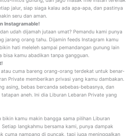
itos-mitos gunung, dan jago masak mie instan terenak
tiap jalur, siap siaga kalau ada apa-apa, dan pastinya
makin seru dan aman.
in Instagramable!
ja dan udah dijamah jutaan umat? Pemandu kami punya
ng jarang orang tahu. Dijamin feeds Instagram kamu
 bikin hati meleleh sampai pemandangan gunung lain
ua bisa kamu abadikan tanpa gangguan.
t!
n atau cuma bareng orang-orang terdekat untuk benar-
aran Private memberikan privasi yang kamu dambakan.
g asing, bebas bercanda sebebas-bebasnya, dan
tatapan aneh. Ini dia Liburan Lebaran Private yang
an bikin kamu makin bangga sama pilihan Liburan
e. Setiap langkahmu bersama kami, punya dampak
gak cuma nampang di puncak, tapi juga meninggalkan