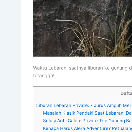
Waktu Lebaran, saatnya liburan ke gunung d
tetangga!
Dafta
Liburan Lebaran Private: 7 Jurus Ampuh Me
Masalah Klasik Pendaki Saat Lebaran: Da
Solusi Anti-Galau: Private Trip Gunung B
Kenapa Harus Alera Adventure? Petualan