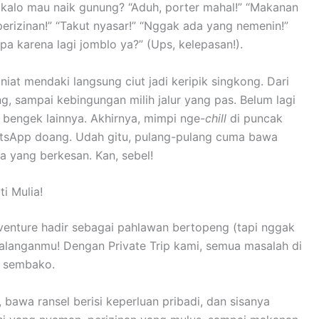
uh kalo mau naik gunung? “Aduh, porter mahal!” “Makanan
 perizinan!” “Takut nyasar!” “Nggak ada yang nemenin!”
pa karena lagi jomblo ya?” (Ups, kelepasan!).
niat mendaki langsung ciut jadi keripik singkong. Dari
ing, sampai kebingungan milih jalur yang pas. Belum lagi
 bengek lainnya. Akhirnya, mimpi nge-
chill
di puncak
tsApp doang. Udah gitu, pulang-pulang cuma bawa
a yang berkesan. Kan, sebel!
i Mulia!
venture hadir sebagai pahlawan bertopeng (tapi nggak
alanganmu! Dengan Private Trip kami, semua masalah di
n sembako.
bawa ransel berisi keperluan pribadi, dan sisanya