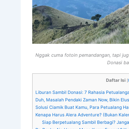
Nggak cuma fotoin pemandangan, tapi juga
Donasi ba
Daftar Isi
[
Liburan Sambil Donasi: 7 Rahasia Petualang
Duh, Masalah Pendaki Zaman Now, Bikin Elu
Solusi Ciamik Buat Kamu, Para Petualang Hat
Kenapa Harus Alera Adventure? (Bukan Kale
Siap Berpetualang Sambil Berbagi? Janga