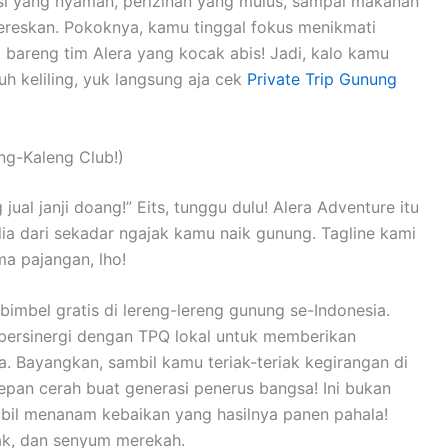
asi yang nyaman, perizinan yang mulus, sampai makanan
reskan. Pokoknya, kamu tinggal fokus menikmati
 bareng tim Alera yang kocak abis! Jadi, kalo kamu
h keliling, yuk langsung aja cek
Private Trip Gunung
ng-Kaleng Club!)
jual janji doang!” Eits, tunggu dulu! Alera Adventure itu
lia dari sekadar ngajak kamu naik gunung. Tagline kami
ma pajangan, lho!
mbel gratis di lereng-lereng gunung se-Indonesia.
 bersinergi dengan TPQ lokal untuk memberikan
. Bayangkan, sambil kamu teriak-teriak kegirangan di
an cerah buat generasi penerus bangsa! Ini bukan
ambil menanam kebaikan yang hasilnya panen pahala!
gak, dan senyum merekah.