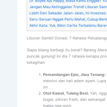
Dr. Boyke Aja Happy, Masa Kamu Enggak? Yuk
Jangan Mau Ketinggalan Trend! Liburan Samb
Lebih Dari Sekadar Jalan-Jalan, Ini Investas
Seru-Seruan Nggak Perlu Mahal, Cukup Berk
Akhir Kata: Yuk, Bikin Cerita Terbaikmu Bare
Liburan Sambil Donasi: 7 Rahasia Petualang
Siapa bilang berbagi itu berat? Bareng Aler
puncak gunung! Ini dia 7 rahasia kenapa p
ketagihan:
Pemandangan Epic, Jiwa Tenang:
melotot dan hati adem ayem. Lup
on.
Otot Kawat, Tulang Besi:
Yah, ngga
bugar, pikiran fresh, dan semanga
males nge-gym.