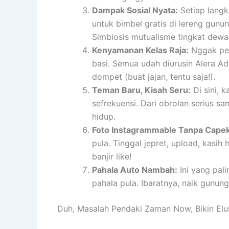
Dampak Sosial Nyata:
Setiap langk
untuk bimbel gratis di lereng gunun
Simbiosis mutualisme tingkat dewa
Kenyamanan Kelas Raja:
Nggak perl
basi. Semua udah diurusin Alera A
dompet (buat jajan, tentu saja!).
Teman Baru, Kisah Seru:
Di sini, 
sefrekuensi. Dari obrolan serius s
hidup.
Foto Instagrammable Tanpa Capek 
pula. Tinggal jepret, upload, kasi
banjir like!
Pahala Auto Nambah:
Ini yang pali
pahala pula. Ibaratnya, naik gunung 
Duh, Masalah Pendaki Zaman Now, Bikin Elu