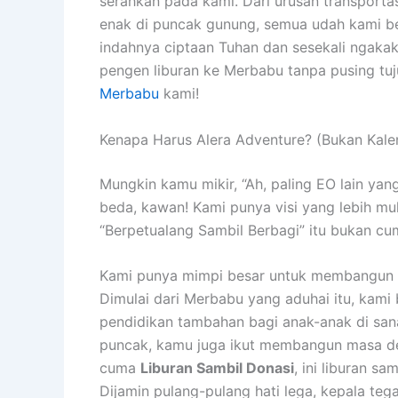
serahkan pada kami. Dari urusan transport
enak di puncak gunung, semua udah kami be
indahnya ciptaan Tuhan dan sesekali ngakak
pengen liburan ke Merbabu tanpa pusing tuju
Merbabu
kami!
Kenapa Harus Alera Adventure? (Bukan Kale
Mungkin kamu mikir, “Ah, paling EO lain yang 
beda, kawan! Kami punya visi yang lebih mu
“Berpetualang Sambil Berbagi” itu bukan cu
Kami punya mimpi besar untuk membangun bi
Dimulai dari Merbabu yang aduhai itu, kami
pendidikan tambahan bagi anak-anak di sana
puncak, kamu juga ikut membangun masa dep
cuma
Liburan Sambil Donasi
, ini liburan s
Dijamin pulang-pulang hati lega, kepala te