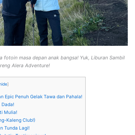
 fotoin masa depan anak bangsa! Yuk, Liburan Sambil
reng Alera Adventure!
hide
]
an Epic Penuh Gelak Tawa dan Pahala!
s Dada!
i Mulia!
ng-Kaleng Club!)
n Tunda Lagi!