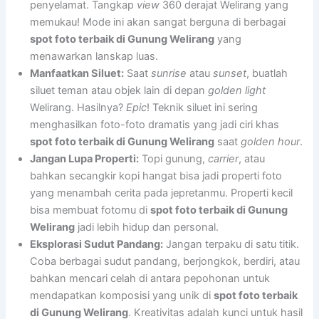
penyelamat. Tangkap
view
360 derajat Welirang yang
memukau! Mode ini akan sangat berguna di berbagai
spot foto terbaik di Gunung Welirang
yang
menawarkan lanskap luas.
Manfaatkan Siluet:
Saat
sunrise
atau
sunset
, buatlah
siluet teman atau objek lain di depan
golden light
Welirang. Hasilnya?
Epic
! Teknik siluet ini sering
menghasilkan foto-foto dramatis yang jadi ciri khas
spot foto terbaik di Gunung Welirang
saat
golden hour
.
Jangan Lupa Properti:
Topi gunung,
carrier
, atau
bahkan secangkir kopi hangat bisa jadi properti foto
yang menambah cerita pada jepretanmu. Properti kecil
bisa membuat fotomu di
spot foto terbaik di Gunung
Welirang
jadi lebih hidup dan personal.
Eksplorasi Sudut Pandang:
Jangan terpaku di satu titik.
Coba berbagai sudut pandang, berjongkok, berdiri, atau
bahkan mencari celah di antara pepohonan untuk
mendapatkan komposisi yang unik di
spot foto terbaik
di Gunung Welirang
. Kreativitas adalah kunci untuk hasil