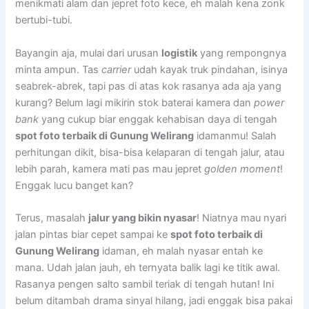
menikmati alam dan jepret foto kece, eh malah kena zonk
bertubi-tubi.
Bayangin aja, mulai dari urusan
logistik
yang rempongnya
minta ampun. Tas
carrier
udah kayak truk pindahan, isinya
seabrek-abrek, tapi pas di atas kok rasanya ada aja yang
kurang? Belum lagi mikirin stok baterai kamera dan
power
bank
yang cukup biar enggak kehabisan daya di tengah
spot foto terbaik di Gunung Welirang
idamanmu! Salah
perhitungan dikit, bisa-bisa kelaparan di tengah jalur, atau
lebih parah, kamera mati pas mau jepret
golden moment
!
Enggak lucu banget kan?
Terus, masalah
jalur yang bikin nyasar
! Niatnya mau nyari
jalan pintas biar cepet sampai ke
spot foto terbaik di
Gunung Welirang
idaman, eh malah nyasar entah ke
mana. Udah jalan jauh, eh ternyata balik lagi ke titik awal.
Rasanya pengen salto sambil teriak di tengah hutan! Ini
belum ditambah drama sinyal hilang, jadi enggak bisa pakai