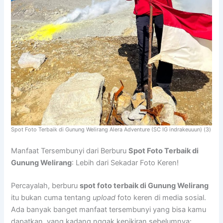
Spot Foto Terbaik di Gunung Welirang Alera Adventure (SC IG indrakeuuun) (3)
Manfaat Tersembunyi dari Berburu
Spot Foto Terbaik di
Gunung Welirang
: Lebih dari Sekadar Foto Keren!
Percayalah, berburu
spot foto terbaik di Gunung Welirang
itu bukan cuma tentang
upload
foto keren di media sosial.
Ada banyak banget manfaat tersembunyi yang bisa kamu
dapatkan, yang kadang nggak kepikiran sebelumnya: