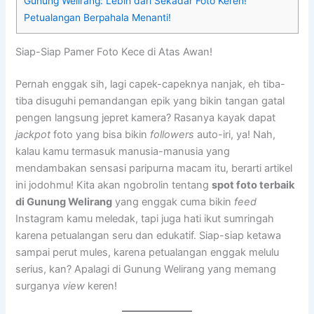
Gunung Welirang: Lebih dari Sekadar Foto Keren!
Petualangan Berpahala Menanti!
Siap-Siap Pamer Foto Kece di Atas Awan!
Pernah enggak sih, lagi capek-capeknya nanjak, eh tiba-
tiba disuguhi pemandangan epik yang bikin tangan gatal
pengen langsung jepret kamera? Rasanya kayak dapat
jackpot
foto yang bisa bikin
followers
auto-iri, ya! Nah,
kalau kamu termasuk manusia-manusia yang
mendambakan sensasi paripurna macam itu, berarti artikel
ini jodohmu! Kita akan ngobrolin tentang
spot foto terbaik
di Gunung Welirang
yang enggak cuma bikin
feed
Instagram kamu meledak, tapi juga hati ikut sumringah
karena petualangan seru dan edukatif. Siap-siap ketawa
sampai perut mules, karena petualangan enggak melulu
serius, kan? Apalagi di Gunung Welirang yang memang
surganya
view
keren!