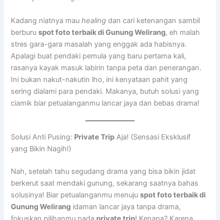
Kadang niatnya mau
healing
dan cari ketenangan sambil
berburu
spot foto terbaik di Gunung Welirang
, eh malah
stres gara-gara masalah yang enggak ada habisnya.
Apalagi buat pendaki pemula yang baru pertama kali,
rasanya kayak masuk labirin tanpa peta dan penerangan.
Ini bukan nakut-nakutin lho, ini kenyataan pahit yang
sering dialami para pendaki. Makanya, butuh solusi yang
ciamik biar petualanganmu lancar jaya dan bebas drama!
Solusi Anti Pusing:
Private Trip
Aja! (Sensasi Eksklusif
yang Bikin Nagih!)
Nah, setelah tahu segudang drama yang bisa bikin jidat
berkerut saat mendaki gunung, sekarang saatnya bahas
solusinya! Biar petualanganmu menuju
spot foto terbaik di
Gunung Welirang
idaman lancar jaya tanpa drama,
fokuskan pilihanmu pada
private trip
! Kenapa? Karena