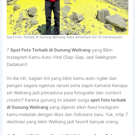
Spot Foto Terbaik di Gunung Welirang Alera Adventure (SC IG indrakeuuun)
7
Spot Foto Terbaik di Gunung Welirang
yang Bikin
Instagram Kamu Auto-Viral (Siap-Siap Jadi Selebgram
Dadakan!)
Ini dia nih, bagian inti yang bikin kamu auto-ngiler dan
pengen segera ngemas ransel serta siapin kamera! Kenapa
sih Welirang jadi primadona para fotografer dan
content
creator
? Karena gunung ini adalah surga
spot foto terbaik
di Gunung Welirang
yang dijamin bikin
feed
Instagram
kamu meledak dengan
likes
dan
followers
baru. Yuk, intip 7
destinasi yang bikin Welirang jadi favorit banyak orang: