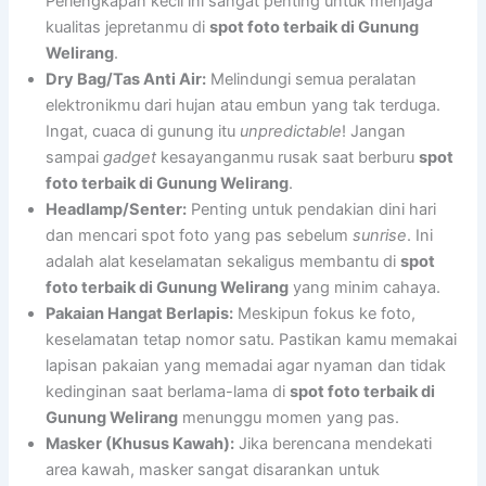
Perlengkapan kecil ini sangat penting untuk menjaga
kualitas jepretanmu di
spot foto terbaik di Gunung
Welirang
.
Dry Bag/Tas Anti Air:
Melindungi semua peralatan
elektronikmu dari hujan atau embun yang tak terduga.
Ingat, cuaca di gunung itu
unpredictable
! Jangan
sampai
gadget
kesayanganmu rusak saat berburu
spot
foto terbaik di Gunung Welirang
.
Headlamp/Senter:
Penting untuk pendakian dini hari
dan mencari spot foto yang pas sebelum
sunrise
. Ini
adalah alat keselamatan sekaligus membantu di
spot
foto terbaik di Gunung Welirang
yang minim cahaya.
Pakaian Hangat Berlapis:
Meskipun fokus ke foto,
keselamatan tetap nomor satu. Pastikan kamu memakai
lapisan pakaian yang memadai agar nyaman dan tidak
kedinginan saat berlama-lama di
spot foto terbaik di
Gunung Welirang
menunggu momen yang pas.
Masker (Khusus Kawah):
Jika berencana mendekati
area kawah, masker sangat disarankan untuk