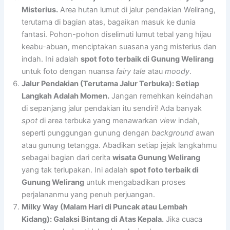
Misterius.
Area hutan lumut di jalur pendakian Welirang,
terutama di bagian atas, bagaikan masuk ke dunia
fantasi. Pohon-pohon diselimuti lumut tebal yang hijau
keabu-abuan, menciptakan suasana yang misterius dan
indah. Ini adalah
spot foto terbaik di Gunung Welirang
untuk foto dengan nuansa
fairy tale
atau
moody
.
Jalur Pendakian (Terutama Jalur Terbuka): Setiap
Langkah Adalah Momen.
Jangan remehkan keindahan
di sepanjang jalur pendakian itu sendiri! Ada banyak
spot
di area terbuka yang menawarkan
view
indah,
seperti punggungan gunung dengan
background
awan
atau gunung tetangga. Abadikan setiap jejak langkahmu
sebagai bagian dari cerita
wisata Gunung Welirang
yang tak terlupakan. Ini adalah
spot foto terbaik di
Gunung Welirang
untuk mengabadikan proses
perjalananmu yang penuh perjuangan.
Milky Way (Malam Hari di Puncak atau Lembah
Kidang): Galaksi Bintang di Atas Kepala.
Jika cuaca