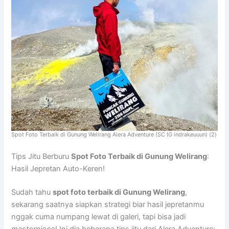
Spot Foto Terbaik di Gunung Welirang Alera Adventure (SC IG indrakeuuun) (2)
Tips Jitu Berburu
Spot Foto Terbaik di Gunung Welirang
:
Hasil Jepretan Auto-Keren!
Sudah tahu
spot foto terbaik di Gunung Welirang
,
sekarang saatnya siapkan strategi biar hasil jepretanmu
nggak cuma numpang lewat di galeri, tapi bisa jadi