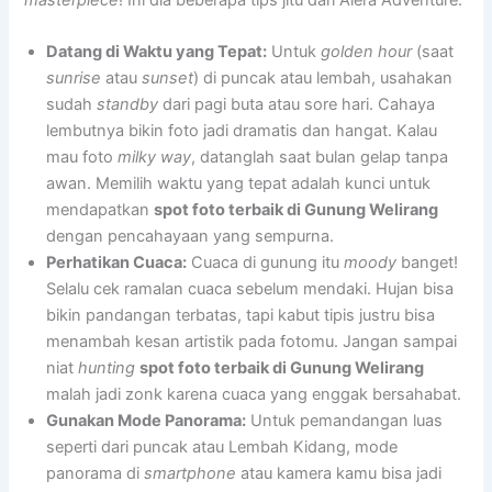
masterpiece
! Ini dia beberapa tips jitu dari Alera Adventure:
Datang di Waktu yang Tepat:
Untuk
golden hour
(saat
sunrise
atau
sunset
) di puncak atau lembah, usahakan
sudah
standby
dari pagi buta atau sore hari. Cahaya
lembutnya bikin foto jadi dramatis dan hangat. Kalau
mau foto
milky way
, datanglah saat bulan gelap tanpa
awan. Memilih waktu yang tepat adalah kunci untuk
mendapatkan
spot foto terbaik di Gunung Welirang
dengan pencahayaan yang sempurna.
Perhatikan Cuaca:
Cuaca di gunung itu
moody
banget!
Selalu cek ramalan cuaca sebelum mendaki. Hujan bisa
bikin pandangan terbatas, tapi kabut tipis justru bisa
menambah kesan artistik pada fotomu. Jangan sampai
niat
hunting
spot foto terbaik di Gunung Welirang
malah jadi zonk karena cuaca yang enggak bersahabat.
Gunakan Mode Panorama:
Untuk pemandangan luas
seperti dari puncak atau Lembah Kidang, mode
panorama di
smartphone
atau kamera kamu bisa jadi