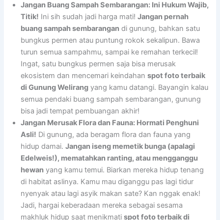
Jangan Buang Sampah Sembarangan: Ini Hukum Wajib,
Titik!
Ini sih sudah jadi harga mati!
Jangan pernah
buang sampah sembarangan
di gunung, bahkan satu
bungkus permen atau puntung rokok sekalipun. Bawa
turun semua sampahmu, sampai ke remahan terkecil!
Ingat, satu bungkus permen saja bisa merusak
ekosistem dan mencemari keindahan
spot foto terbaik
di Gunung Welirang
yang kamu datangi. Bayangin kalau
semua pendaki buang sampah sembarangan, gunung
bisa jadi tempat pembuangan akhir!
Jangan Merusak Flora dan Fauna: Hormati Penghuni
Asli!
Di gunung, ada beragam flora dan fauna yang
hidup damai.
Jangan iseng memetik bunga (apalagi
Edelweis!), mematahkan ranting, atau mengganggu
hewan
yang kamu temui. Biarkan mereka hidup tenang
di habitat aslinya. Kamu mau diganggu pas lagi tidur
nyenyak atau lagi asyik makan sate? Kan nggak enak!
Jadi, hargai keberadaan mereka sebagai sesama
makhluk hidup saat menikmati
spot foto terbaik di