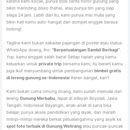
karena kami kocak, punya stok cerita horor gunung yang
bikin merinding disko (hehe), atau punya tim yang siap
siaga 24 jam. Lebih dari itu, kami punya misi mulia yang
bikin hati kamu auto-hangat dan dompet enggak berasa
bolong!
Tagline kami bukan sekadar pajangan di poster atau status
WhatsApp doang, lho:
“Berpetualangan Sambil Berbagi”
.
Yup, kamu enggak salah baca! Setiap rupiah yang kamu
keluarkan untuk
private trip
bersama kami, itu berarti kamu
juga ikut menyumbang untuk pembangunan
bimbel gratis
di lereng gunung se-Indonesia
! Keren banget, kan?
Kami bukan cuma omong doang, kami sudah memulai dari
lereng
Gunung Merbabu
, tepat di wilayah Boyolali, Jawa
Tengah, Indonesia! Bayangin, anak-anak di sana bisa
belajar, punya akses pendidikan yang layak, dan meraih
mimpi-mimpi mereka berkat petualanganmu yang asyik ke
spot foto terbaik di Gunung Welirang
atau puncak-puncak