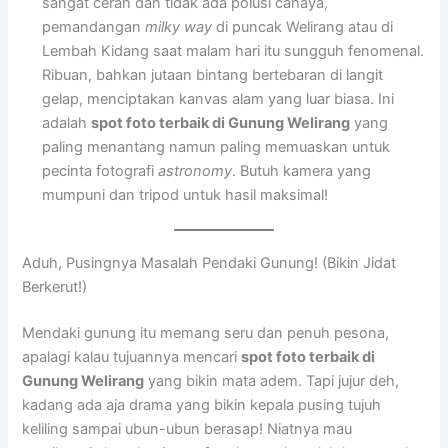
sangat cerah dan tidak ada polusi cahaya,
pemandangan
milky way
di puncak Welirang atau di
Lembah Kidang saat malam hari itu sungguh fenomenal.
Ribuan, bahkan jutaan bintang bertebaran di langit
gelap, menciptakan kanvas alam yang luar biasa. Ini
adalah
spot foto terbaik di Gunung Welirang
yang
paling menantang namun paling memuaskan untuk
pecinta fotografi
astronomy
. Butuh kamera yang
mumpuni dan tripod untuk hasil maksimal!
Aduh, Pusingnya Masalah Pendaki Gunung! (Bikin Jidat
Berkerut!)
Mendaki gunung itu memang seru dan penuh pesona,
apalagi kalau tujuannya mencari
spot foto terbaik di
Gunung Welirang
yang bikin mata adem. Tapi jujur deh,
kadang ada aja drama yang bikin kepala pusing tujuh
keliling sampai ubun-ubun berasap! Niatnya mau