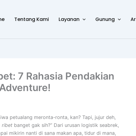
me
Tentang Kami
Layanan
Gunung
Ar
bet: 7 Rahasia Pendakian
 Adventure!
wa petualang meronta-ronta, kan? Tapi, jujur deh,
u
ribet
banget gak sih?” Dari urusan logistik seabrek,
pai mikirin nanti di sana makan apa, tidur di mana,