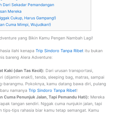
ih Dari Sekadar Pemandangan
risan Mereka
 Nggak Cukup, Harus Gampang!)
gan Cuma Mimpi, Wujudkan!)
 Adventure yang Bikin Kamu Pengen Nambah Lagi!
hasia ilahi kenapa
Trip Sindoro Tanpa Ribet
itu bukan
nis bareng Alera Adventure:
 Kaki (dan Tas Kecil):
Dari urusan transportasi,
ri (dijamin enak!), tenda, sleeping bag, matras, sampai
ng-barangmu. Pokoknya, kamu datang bawa diri, pulang
 baru namanya
Trip Sindoro Tanpa Ribet
!
n Cuma Penunjuk Jalan, Tapi Pemandu Hati):
Mereka
lapak tangan sendiri. Nggak cuma nunjukin jalan, tapi
an tips-tips rahasia biar kamu tetap semangat. Kamu