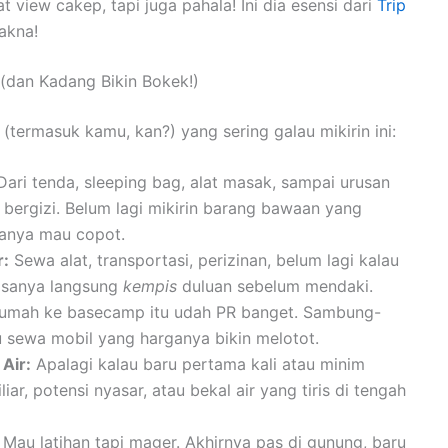
 view cakep, tapi juga pahala! Ini dia esensi dari
Trip
akna!
 (dan Kadang Bikin Bokek!)
 (termasuk kamu, kan?) yang sering galau mikirin ini:
ari tenda, sleeping bag, alat masak, sampai urusan
bergizi. Belum lagi mikirin barang bawaan yang
anya mau copot.
r:
Sewa alat, transportasi, perizinan, belum lagi kalau
rasanya langsung
kempis
duluan sebelum mendaki.
rumah ke basecamp itu udah PR banget. Sambung-
sewa mobil yang harganya bikin melotot.
Air:
Apalagi kalau baru pertama kali atau minim
ar, potensi nyasar, atau bekal air yang tiris di tengah
Mau latihan tapi mager. Akhirnya pas di gunung, baru