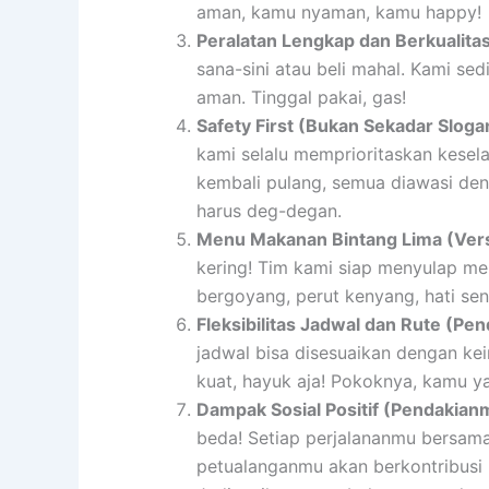
aman, kamu nyaman, kamu happy!
Peralatan Lengkap dan Berkualita
sana-sini atau beli mahal. Kami s
aman. Tinggal pakai, gas!
Safety First (Bukan Sekadar Sloga
kami selalu memprioritaskan kesel
kembali pulang, semua diawasi de
harus deg-degan.
Menu Makanan Bintang Lima (Versi
kering! Tim kami siap menyulap menu
bergoyang, perut kenyang, hati se
Fleksibilitas Jadwal dan Rute (P
jadwal bisa disesuaikan dengan ke
kuat, hayuk aja! Pokoknya, kamu y
Dampak Sosial Positif (Pendakian
beda! Setiap perjalananmu bersama 
petualanganmu akan berkontribusi 