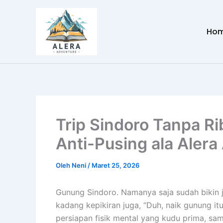
Lewati
ke
Ho
konten
Trip Sindoro Tanpa Ri
Anti-Pusing ala Alera
Oleh
Neni
/
Maret 25, 2026
Gunung Sindoro. Namanya saja sudah bikin ji
kadang kepikiran juga, “Duh, naik gunung it
persiapan fisik mental yang kudu prima, sam