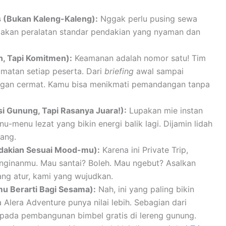
s (Bukan Kaleng-Kaleng):
Nggak perlu pusing sewa
ediakan peralatan standar pendakian yang nyaman dan
n, Tapi Komitmen):
Keamanan adalah nomor satu! Tim
amatan setiap peserta. Dari
briefing
awal sampai
ngan cermat. Kamu bisa menikmati pemandangan tanpa
 Gunung, Tapi Rasanya Juara!):
Lupakan mie instan
-menu lezat yang bikin energi balik lagi. Dijamin lidah
nang.
endakian Sesuai Mood-mu):
Karena ini Private Trip,
inginanmu. Mau santai? Boleh. Mau ngebut? Asalkan
ang atur, kami yang wujudkan.
mu Berarti Bagi Sesama):
Nah, ini yang paling bikin
Alera Adventure punya nilai lebih. Sebagian dari
pada pembangunan bimbel gratis di lereng gunung.