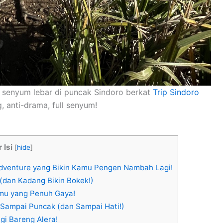
ih, senyum lebar di puncak Sindoro berkat
Trip Sindoro
, anti-drama, full senyum!
 Isi
[
hide
]
Adventure yang Bikin Kamu Pengen Nambah Lagi!
(dan Kadang Bikin Bokek!)
nmu yang Penuh Gaya!
Sampai Puncak (dan Sampai Hati!)
gi Bareng Alera!