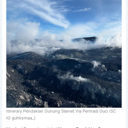
Itinerary Pendakian Gunung Slamet Via Permadi Guci (SC
IG guhksmaa_)