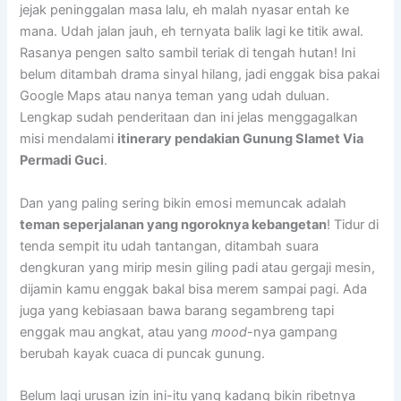
jejak peninggalan masa lalu, eh malah nyasar entah ke
mana. Udah jalan jauh, eh ternyata balik lagi ke titik awal.
Rasanya pengen salto sambil teriak di tengah hutan! Ini
belum ditambah drama sinyal hilang, jadi enggak bisa pakai
Google Maps atau nanya teman yang udah duluan.
Lengkap sudah penderitaan dan ini jelas menggagalkan
misi mendalami
itinerary pendakian Gunung Slamet Via
Permadi Guci
.
Dan yang paling sering bikin emosi memuncak adalah
teman seperjalanan yang ngoroknya kebangetan
! Tidur di
tenda sempit itu udah tantangan, ditambah suara
dengkuran yang mirip mesin giling padi atau gergaji mesin,
dijamin kamu enggak bakal bisa merem sampai pagi. Ada
juga yang kebiasaan bawa barang segambreng tapi
enggak mau angkat, atau yang
mood
-nya gampang
berubah kayak cuaca di puncak gunung.
Belum lagi urusan izin ini-itu yang kadang bikin ribetnya