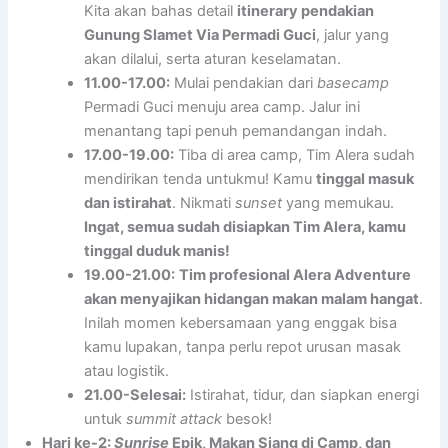
Kita akan bahas detail
itinerary pendakian
Gunung Slamet Via Permadi Guci
, jalur yang
akan dilalui, serta aturan keselamatan.
11.00-17.00:
Mulai pendakian dari
basecamp
Permadi Guci menuju area camp. Jalur ini
menantang tapi penuh pemandangan indah.
17.00-19.00:
Tiba di area camp, Tim Alera sudah
mendirikan tenda untukmu! Kamu
tinggal masuk
dan istirahat
. Nikmati
sunset
yang memukau.
Ingat, semua sudah disiapkan Tim Alera, kamu
tinggal duduk manis!
19.00-21.00:
Tim profesional Alera Adventure
akan menyajikan hidangan makan malam hangat
.
Inilah momen kebersamaan yang enggak bisa
kamu lupakan, tanpa perlu repot urusan masak
atau logistik.
21.00-Selesai:
Istirahat, tidur, dan siapkan energi
untuk
summit attack
besok!
Hari ke-2:
Sunrise
Epik, Makan Siang di Camp, dan