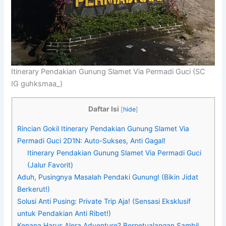
Itinerary Pendakian Gunung Slamet Via Permadi Guci (SC
IG guhksmaa_)
Daftar Isi
[
hide
]
Rincian Gokil Itinerary Pendakian Gunung Slamet Via
Permadi Guci 2D1N: Auto-Sukses, Anti Gagal!
Itinerary Pendakian Gunung Slamet Via Permadi Guci
(Jalur Favorit)
Aduh, Pusingnya Masalah Pendaki Gunung! (Bikin Jidat
Berkerut!)
Solusi Anti Pusing: Private Trip Aja! (Sensasi Eksklusif
untuk Pendakian Anti Ribet!)
Kenapa Harus Alera Adventure? Berpetualangan Sambil