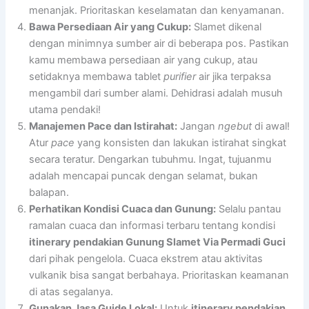
menanjak. Prioritaskan keselamatan dan kenyamanan.
Bawa Persediaan Air yang Cukup:
Slamet dikenal
dengan minimnya sumber air di beberapa pos. Pastikan
kamu membawa persediaan air yang cukup, atau
setidaknya membawa tablet
purifier
air jika terpaksa
mengambil dari sumber alami. Dehidrasi adalah musuh
utama pendaki!
Manajemen Pace dan Istirahat:
Jangan
ngebut
di awal!
Atur
pace
yang konsisten dan lakukan istirahat singkat
secara teratur. Dengarkan tubuhmu. Ingat, tujuanmu
adalah mencapai puncak dengan selamat, bukan
balapan.
Perhatikan Kondisi Cuaca dan Gunung:
Selalu pantau
ramalan cuaca dan informasi terbaru tentang kondisi
itinerary pendakian Gunung Slamet Via Permadi Guci
dari pihak pengelola. Cuaca ekstrem atau aktivitas
vulkanik bisa sangat berbahaya. Prioritaskan keamanan
di atas segalanya.
Gunakan Jasa Guide Lokal:
Untuk
itinerary pendakian