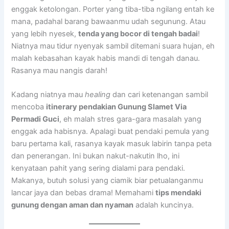
enggak ketolongan. Porter yang tiba-tiba ngilang entah ke
mana, padahal barang bawaanmu udah segunung. Atau
yang lebih nyesek,
tenda yang bocor di tengah badai
!
Niatnya mau tidur nyenyak sambil ditemani suara hujan, eh
malah kebasahan kayak habis mandi di tengah danau.
Rasanya mau nangis darah!
Kadang niatnya mau
healing
dan cari ketenangan sambil
mencoba
itinerary pendakian Gunung Slamet Via
Permadi Guci
, eh malah stres gara-gara masalah yang
enggak ada habisnya. Apalagi buat pendaki pemula yang
baru pertama kali, rasanya kayak masuk labirin tanpa peta
dan penerangan. Ini bukan nakut-nakutin lho, ini
kenyataan pahit yang sering dialami para pendaki.
Makanya, butuh solusi yang ciamik biar petualanganmu
lancar jaya dan bebas drama! Memahami
tips mendaki
gunung dengan aman dan nyaman
adalah kuncinya.