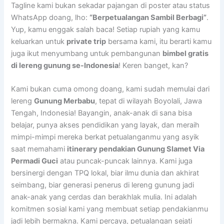
Tagline kami bukan sekadar pajangan di poster atau status
WhatsApp doang, lho:
“Berpetualangan Sambil Berbagi”
.
Yup, kamu enggak salah baca! Setiap rupiah yang kamu
keluarkan untuk
private trip
bersama kami, itu berarti kamu
juga ikut menyumbang untuk pembangunan
bimbel gratis
di lereng gunung se-Indonesia
! Keren banget, kan?
Kami bukan cuma omong doang, kami sudah memulai dari
lereng
Gunung Merbabu
, tepat di wilayah Boyolali, Jawa
Tengah, Indonesia! Bayangin, anak-anak di sana bisa
belajar, punya akses pendidikan yang layak, dan meraih
mimpi-mimpi mereka berkat petualanganmu yang asyik
saat memahami
itinerary pendakian Gunung Slamet Via
Permadi Guci
atau puncak-puncak lainnya. Kami juga
bersinergi dengan TPQ lokal, biar ilmu dunia dan akhirat
seimbang, biar generasi penerus di lereng gunung jadi
anak-anak yang cerdas dan berakhlak mulia. Ini adalah
komitmen sosial kami yang membuat setiap pendakianmu
jadi lebih bermakna. Kami percaya, petualangan sejati