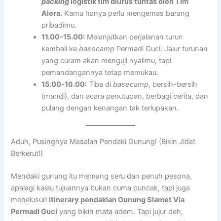
packing
logistik tim diurus tuntas oleh Tim
Alera.
Kamu hanya perlu mengemas barang
pribadimu.
11.00-15.00:
Melanjutkan perjalanan turun
kembali ke
basecamp
Permadi Guci. Jalur turunan
yang curam akan menguji nyalimu, tapi
pemandangannya tetap memukau.
15.00-16.00:
Tiba di
basecamp
, bersih-bersih
(mandi), dan acara penutupan, berbagi cerita, dan
pulang dengan kenangan tak terlupakan.
Aduh, Pusingnya Masalah Pendaki Gunung! (Bikin Jidat
Berkerut!)
Mendaki gunung itu memang seru dan penuh pesona,
apalagi kalau tujuannya bukan cuma puncak, tapi juga
menelusuri
itinerary pendakian Gunung Slamet Via
Permadi Guci
yang bikin mata adem. Tapi jujur deh,