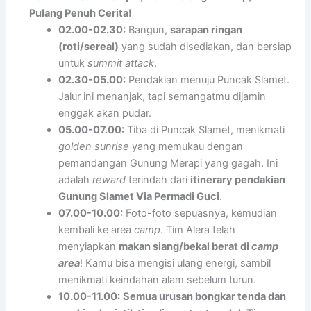
Pulang Penuh Cerita!
02.00-02.30:
Bangun,
sarapan ringan
(roti/sereal)
yang sudah disediakan, dan bersiap
untuk
summit attack
.
02.30-05.00:
Pendakian menuju Puncak Slamet.
Jalur ini menanjak, tapi semangatmu dijamin
enggak akan pudar.
05.00-07.00:
Tiba di Puncak Slamet, menikmati
golden sunrise
yang memukau dengan
pemandangan Gunung Merapi yang gagah. Ini
adalah
reward
terindah dari
itinerary pendakian
Gunung Slamet Via Permadi Guci
.
07.00-10.00:
Foto-foto sepuasnya, kemudian
kembali ke area
camp
. Tim Alera telah
menyiapkan
makan siang/bekal berat di
camp
area
! Kamu bisa mengisi ulang energi, sambil
menikmati keindahan alam sebelum turun.
10.00-11.00:
Semua urusan bongkar tenda dan