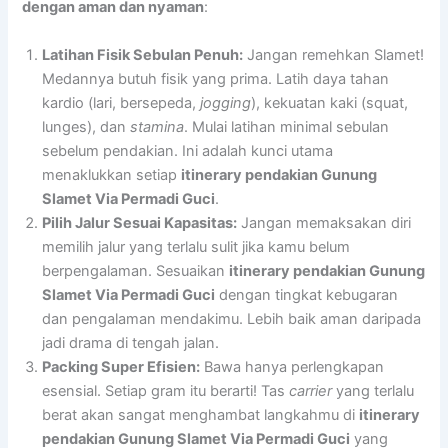
dengan aman dan nyaman
:
Latihan Fisik Sebulan Penuh:
Jangan remehkan Slamet!
Medannya butuh fisik yang prima. Latih daya tahan
kardio (lari, bersepeda,
jogging
), kekuatan kaki (squat,
lunges), dan
stamina
. Mulai latihan minimal sebulan
sebelum pendakian. Ini adalah kunci utama
menaklukkan setiap
itinerary pendakian Gunung
Slamet Via Permadi Guci
.
Pilih Jalur Sesuai Kapasitas:
Jangan memaksakan diri
memilih jalur yang terlalu sulit jika kamu belum
berpengalaman. Sesuaikan
itinerary pendakian Gunung
Slamet Via Permadi Guci
dengan tingkat kebugaran
dan pengalaman mendakimu. Lebih baik aman daripada
jadi drama di tengah jalan.
Packing Super Efisien:
Bawa hanya perlengkapan
esensial. Setiap gram itu berarti! Tas
carrier
yang terlalu
berat akan sangat menghambat langkahmu di
itinerary
pendakian Gunung Slamet Via Permadi Guci
yang