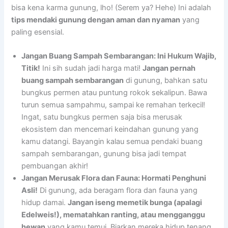
bisa kena karma gunung, lho! (Serem ya? Hehe) Ini adalah
tips mendaki gunung dengan aman dan nyaman
yang
paling esensial.
Jangan Buang Sampah Sembarangan: Ini Hukum Wajib,
Titik!
Ini sih sudah jadi harga mati!
Jangan pernah
buang sampah sembarangan
di gunung, bahkan satu
bungkus permen atau puntung rokok sekalipun. Bawa
turun semua sampahmu, sampai ke remahan terkecil!
Ingat, satu bungkus permen saja bisa merusak
ekosistem dan mencemari keindahan gunung yang
kamu datangi. Bayangin kalau semua pendaki buang
sampah sembarangan, gunung bisa jadi tempat
pembuangan akhir!
Jangan Merusak Flora dan Fauna: Hormati Penghuni
Asli!
Di gunung, ada beragam flora dan fauna yang
hidup damai.
Jangan iseng memetik bunga (apalagi
Edelweis!), mematahkan ranting, atau mengganggu
hewan
yang kamu temui. Biarkan mereka hidup tenang