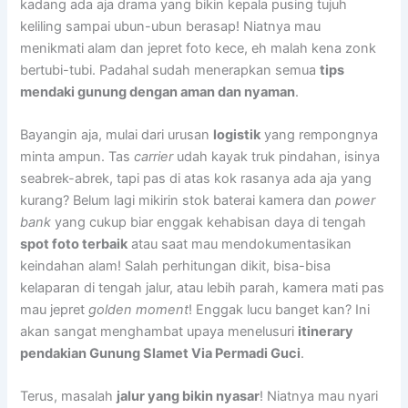
kadang ada aja drama yang bikin kepala pusing tujuh
keliling sampai ubun-ubun berasap! Niatnya mau
menikmati alam dan jepret foto kece, eh malah kena zonk
bertubi-tubi. Padahal sudah menerapkan semua
tips
mendaki gunung dengan aman dan nyaman
.
Bayangin aja, mulai dari urusan
logistik
yang rempongnya
minta ampun. Tas
carrier
udah kayak truk pindahan, isinya
seabrek-abrek, tapi pas di atas kok rasanya ada aja yang
kurang? Belum lagi mikirin stok baterai kamera dan
power
bank
yang cukup biar enggak kehabisan daya di tengah
spot foto terbaik
atau saat mau mendokumentasikan
keindahan alam! Salah perhitungan dikit, bisa-bisa
kelaparan di tengah jalur, atau lebih parah, kamera mati pas
mau jepret
golden moment
! Enggak lucu banget kan? Ini
akan sangat menghambat upaya menelusuri
itinerary
pendakian Gunung Slamet Via Permadi Guci
.
Terus, masalah
jalur yang bikin nyasar
! Niatnya mau nyari