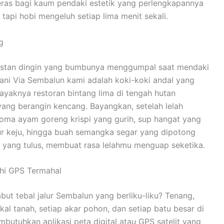
eras bagi kaum pendaki estetik yang perlengkapannya
tapi hobi mengeluh setiap lima menit sekali.
g
nstan dingin yang bumbunya menggumpal saat mendaki
jani Via Sembalun kami adalah koki-koki andal yang
ayaknya restoran bintang lima di tengah hutan
ang berangin kencang. Bayangkan, setelah lelah
roma ayam goreng krispi yang gurih, sup hangat yang
r keju, hingga buah semangka segar yang dipotong
 yang tulus, membuat rasa lelahmu menguap seketika.
hi GPS Termahal
ut tebal jalur Sembalun yang berliku-liku? Tenang,
kal tanah, setiap akar pohon, dan setiap batu besar di
butuhkan aplikasi peta digital atau GPS satelit yang