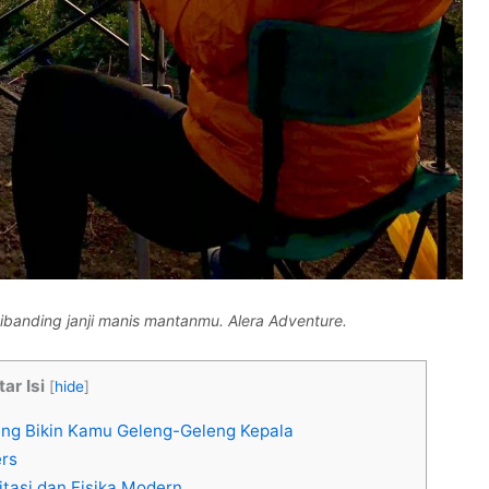
dibanding janji manis mantanmu. Alera Adventure.
tar Isi
[
hide
]
ang Bikin Kamu Geleng-Geleng Kepala
ers
tasi dan Fisika Modern