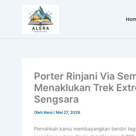
Lewati
ke
Ho
konten
Porter Rinjani Via Se
Menaklukan Trek Ext
Sengsara
Oleh
Neni
/
Mei 27, 2026
Pernahkah kamu membayangkan berdiri tegak