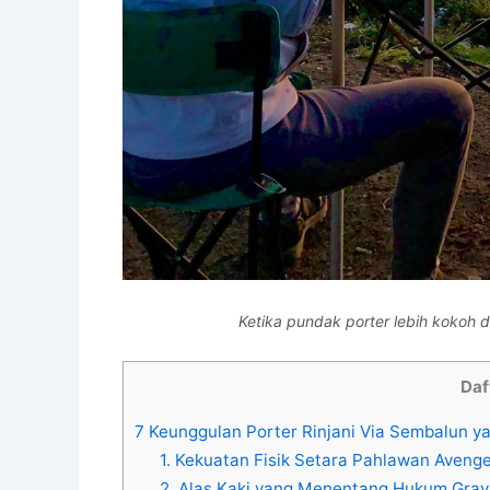
Ketika pundak porter lebih kokoh 
Daf
7 Keunggulan Porter Rinjani Via Sembalun y
1. Kekuatan Fisik Setara Pahlawan Aveng
2. Alas Kaki yang Menentang Hukum Gravi