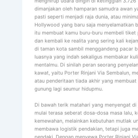
menghirup udara dingin di ketinggian 3.726
dimanjakan oleh hamparan samudra awan yan
pasti seperti menjadi raja dunia, atau minim
Hollywood yang baru saja menyelamatkan bum
itu membuat kamu buru-buru membeli tiket 
dan kembali ke realita yang sering kali keja
di taman kota sambil menggandeng pacar ba
luasnya yang indah sekaligus membakar kulit
mentalmu. Di sinilah peran seorang penyela
kawat, yaitu Porter Rinjani Via Sembalun, 
atau penderitaan tiada akhir yang membua
gunung lagi seumur hidupmu.
Di bawah terik matahari yang menyengat di 
mulai terasa seberat dosa-dosa masa lalu, k
kemewahan, melainkan kebutuhan mutlak unt
membawa logistik pendakian, tetapi juga 
pendaki. Dengan menyewa Porter Rinjani Vi