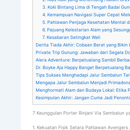
3. Koki Bintang Lima di Tengah Badai Gu
4. Kemampuan Navigasi Super Cepat Mel
5. Pahlawan Penjaga Kesehatan Mental 
6. Pejuang Kelestarian Alam yang Sesun
7. Kesabaran Setingkat Wali
Derita Tiada Akhir: Cobaan Berat yang Bikin
Private Trip Gunung: Jawaban dari Segala 
Alera Adventure: Berpetualang Sambil Ber
Dr. Boyke Aja Happy Banget Berpetualang B
Tips Sukses Menghadapi Jalur Sembalun Ta
Mengapa Jalur Sembalun Menjadi Primadona 
Menghormati Alam dan Budaya Lokal: Etika 
Kesimpulan Akhir: Jangan Cuma Jadi Penonto
7 Keunggulan Porter Rinjani Via Sembalun 
1. Kekuatan Fisik Setara Pahlawan Avengers