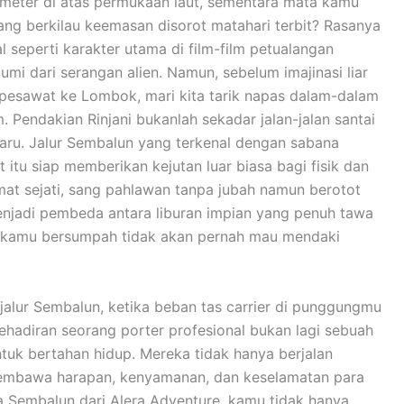
 meter di atas permukaan laut, sementara mata kamu
g berkilau keemasan disorot matahari terbit? Rasanya
al seperti karakter utama di film-film petualangan
i dari serangan alien. Namun, sebelum imajinasi liar
pesawat ke Lombok, mari kita tarik napas dalam-dalam
m. Pendakian Rinjani bukanlah sekadar jalan-jalan santai
ru. Jalur Sembalun yang terkenal dengan sabana
 itu siap memberikan kejutan luar biasa bagi fisik dan
mat sejati, sang pahlawan tanpa jubah namun berotot
menjadi pembeda antara liburan impian yang penuh tawa
t kamu bersumpah tidak akan pernah mau mendaki
jalur Sembalun, ketika beban tas carrier di punggungmu
ehadiran seorang porter profesional bukan lagi sebuah
uk bertahan hidup. Mereka tidak hanya berjalan
membawa harapan, kenyamanan, dan keselamatan para
a Sembalun dari Alera Adventure, kamu tidak hanya