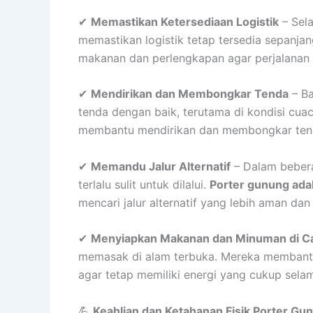
✔
Memastikan Ketersediaan Logistik
– Sel
memastikan logistik tetap tersedia sepanja
makanan dan perlengkapan agar perjalanan l
✔
Mendirikan dan Membongkar Tenda
– Ba
tenda dengan baik, terutama di kondisi cua
membantu mendirikan dan membongkar tenda
✔
Memandu Jalur Alternatif
– Dalam beberap
terlalu sulit untuk dilalui.
Porter gunung ada
mencari jalur alternatif yang lebih aman da
✔
Menyiapkan Makanan dan Minuman di 
memasak di alam terbuka. Mereka membant
agar tetap memiliki energi yang cukup selam
💪
Keahlian dan Ketahanan Fisik Porter Gu