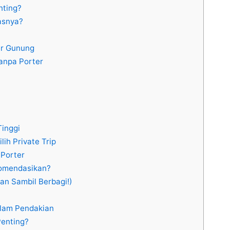
nting?
asnya?
er Gunung
anpa Porter
Tinggi
lih Private Trip
 Porter
komendasikan?
an Sambil Berbagi!)
alam Pendakian
Penting?