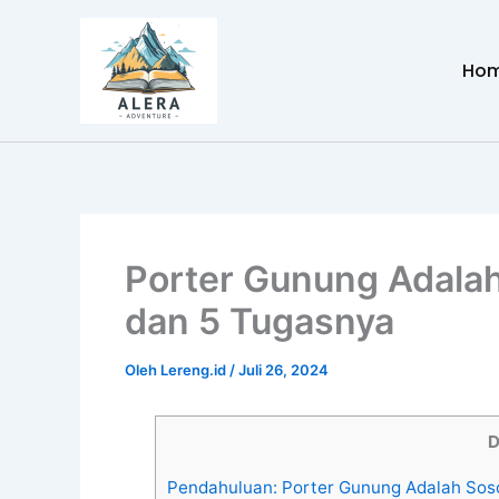
Lewati
ke
Ho
konten
Porter Gunung Adala
dan 5 Tugasnya
Oleh
Lereng.id
/
Juli 26, 2024
D
Pendahuluan: Porter Gunung Adalah Soso