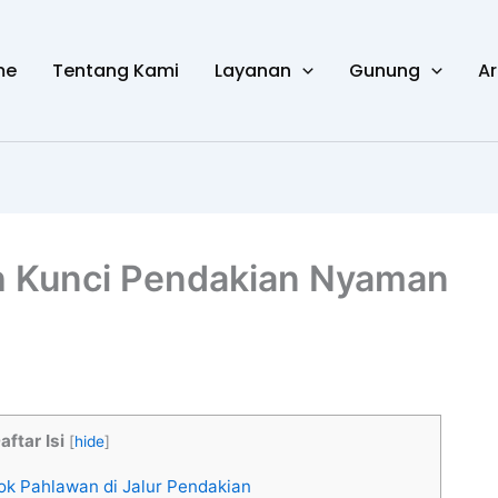
me
Tentang Kami
Layanan
Gunung
Ar
h Kunci Pendakian Nyaman
aftar Isi
[
hide
]
k Pahlawan di Jalur Pendakian