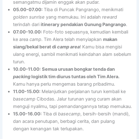
semangatmu dijamin enggak akan pudar.
05.00-07.00:
Tiba di Puncak Pangrango, menikmati
golden sunrise
yang memukau. Ini adalah
reward
terindah dari
itinerary pendakian Gunung Pangrango
.
07.00-10.00:
Foto-foto sepuasnya, kemudian kembali
ke area
camp
. Tim Alera telah menyiapkan
makan
siang/bekal berat di
camp area
! Kamu bisa mengisi
ulang energi, sambil menikmati keindahan alam sebelum
turun.
10.00-11.00:
Semua urusan bongkar tenda dan
packing
logistik tim diurus tuntas oleh Tim Alera.
Kamu hanya perlu mengemas barang pribadimu.
11.00-15.00:
Melanjutkan perjalanan turun kembali ke
basecamp
Cibodas. Jalur turunan yang curam akan
menguji nyalimu, tapi pemandangannya tetap memukau.
15.00-16.00:
Tiba di
basecamp
, bersih-bersih (mandi),
dan acara penutupan, berbagi cerita, dan pulang
dengan kenangan tak terlupakan.