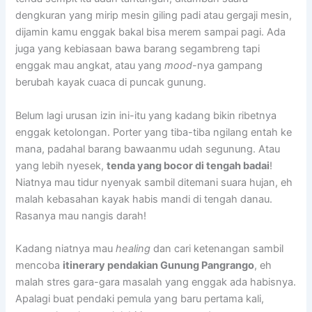
dengkuran yang mirip mesin giling padi atau gergaji mesin,
dijamin kamu enggak bakal bisa merem sampai pagi. Ada
juga yang kebiasaan bawa barang segambreng tapi
enggak mau angkat, atau yang
mood
-nya gampang
berubah kayak cuaca di puncak gunung.
Belum lagi urusan izin ini-itu yang kadang bikin ribetnya
enggak ketolongan. Porter yang tiba-tiba ngilang entah ke
mana, padahal barang bawaanmu udah segunung. Atau
yang lebih nyesek,
tenda yang bocor di tengah badai
!
Niatnya mau tidur nyenyak sambil ditemani suara hujan, eh
malah kebasahan kayak habis mandi di tengah danau.
Rasanya mau nangis darah!
Kadang niatnya mau
healing
dan cari ketenangan sambil
mencoba
itinerary pendakian Gunung Pangrango
, eh
malah stres gara-gara masalah yang enggak ada habisnya.
Apalagi buat pendaki pemula yang baru pertama kali,