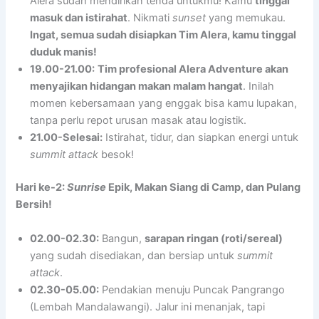
Alera sudah mendirikan tenda untukmu! Kamu
tinggal
masuk dan istirahat
. Nikmati
sunset
yang memukau.
Ingat, semua sudah disiapkan Tim Alera, kamu tinggal
duduk manis!
19.00-21.00:
Tim profesional Alera Adventure akan
menyajikan hidangan makan malam hangat
. Inilah
momen kebersamaan yang enggak bisa kamu lupakan,
tanpa perlu repot urusan masak atau logistik.
21.00-Selesai:
Istirahat, tidur, dan siapkan energi untuk
summit attack
besok!
Hari ke-2:
Sunrise
Epik, Makan Siang di Camp, dan Pulang
Bersih!
02.00-02.30:
Bangun,
sarapan ringan (roti/sereal)
yang sudah disediakan, dan bersiap untuk
summit
attack
.
02.30-05.00:
Pendakian menuju Puncak Pangrango
(Lembah Mandalawangi). Jalur ini menanjak, tapi