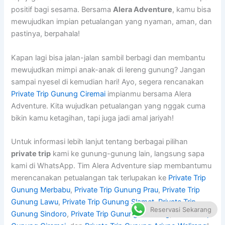
positif bagi sesama. Bersama
Alera Adventure
, kamu bisa
mewujudkan impian petualangan yang nyaman, aman, dan
pastinya, berpahala!
Kapan lagi bisa jalan-jalan sambil berbagi dan membantu
mewujudkan mimpi anak-anak di lereng gunung? Jangan
sampai nyesel di kemudian hari! Ayo, segera rencanakan
Private Trip Gunung Ciremai
impianmu bersama Alera
Adventure. Kita wujudkan petualangan yang nggak cuma
bikin kamu ketagihan, tapi juga jadi amal jariyah!
Untuk informasi lebih lanjut tentang berbagai pilihan
private trip
kami ke gunung-gunung lain, langsung sapa
kami di WhatsApp. Tim Alera Adventure siap membantumu
merencanakan petualangan tak terlupakan ke
Private Trip
Gunung Merbabu
,
Private Trip Gunung Prau
,
Private Trip
Gunung Lawu
,
Private Trip Gunung Slamet
,
Private Trip
Reservasi Sekarang
Gunung Sindoro
,
Private Trip Gunung Sumbing
,
Private Trip