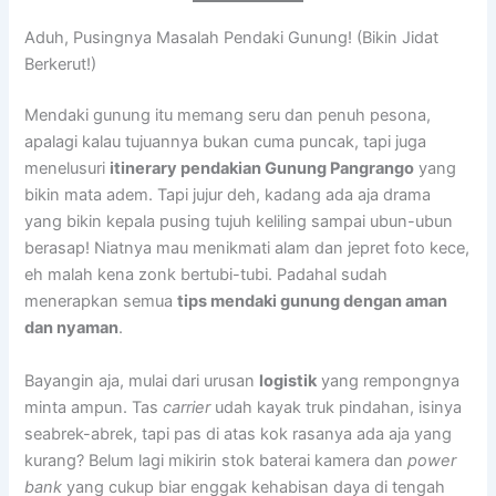
Aduh, Pusingnya Masalah Pendaki Gunung! (Bikin Jidat
Berkerut!)
Mendaki gunung itu memang seru dan penuh pesona,
apalagi kalau tujuannya bukan cuma puncak, tapi juga
menelusuri
itinerary pendakian Gunung Pangrango
yang
bikin mata adem. Tapi jujur deh, kadang ada aja drama
yang bikin kepala pusing tujuh keliling sampai ubun-ubun
berasap! Niatnya mau menikmati alam dan jepret foto kece,
eh malah kena zonk bertubi-tubi. Padahal sudah
menerapkan semua
tips mendaki gunung dengan aman
dan nyaman
.
Bayangin aja, mulai dari urusan
logistik
yang rempongnya
minta ampun. Tas
carrier
udah kayak truk pindahan, isinya
seabrek-abrek, tapi pas di atas kok rasanya ada aja yang
kurang? Belum lagi mikirin stok baterai kamera dan
power
bank
yang cukup biar enggak kehabisan daya di tengah