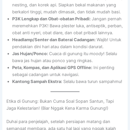
nesting, dan korek api. Siapkan bekal makanan yang
berkalori tinggi, mudah dimasak, dan tidak mudah basi.
P3K Lengkap dan Obat-obatan Pribadi:
Jangan pernah
meremehkan P3K! Bawa plester luka, antiseptik, perban,
obat anti nyeri, obat diare, dan obat pribadi lainnya.
Headlamp/Senter dan Baterai Cadangan:
Wajib! Untuk
pendakian dini hari atau dalam kondisi darurat.
Jas Hujan/Ponco:
Cuaca di gunung itu
moody
! Selalu
bawa jas hujan atau ponco yang ringkas.
Peta, Kompas, dan Aplikasi GPS Offline:
Ini penting
sebagai cadangan untuk navigasi.
Kantong Sampah Ekstra:
Selalu bawa turun sampahmu!
Etika di Gunung: Bukan Cuma Soal Sopan Santun, Tapi
Jaga Kelestarian! (Biar Nggak Kena Karma Gunung!)
Duhai para penjelajah, setelah persiapan matang dan
semangat membara, ada satu hal lagi yang nggak kalah