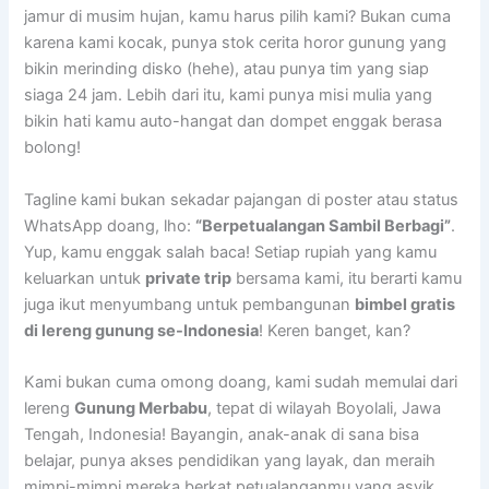
jamur di musim hujan, kamu harus pilih kami? Bukan cuma
karena kami kocak, punya stok cerita horor gunung yang
bikin merinding disko (hehe), atau punya tim yang siap
siaga 24 jam. Lebih dari itu, kami punya misi mulia yang
bikin hati kamu auto-hangat dan dompet enggak berasa
bolong!
Tagline kami bukan sekadar pajangan di poster atau status
WhatsApp doang, lho:
“Berpetualangan Sambil Berbagi”
.
Yup, kamu enggak salah baca! Setiap rupiah yang kamu
keluarkan untuk
private trip
bersama kami, itu berarti kamu
juga ikut menyumbang untuk pembangunan
bimbel gratis
di lereng gunung se-Indonesia
! Keren banget, kan?
Kami bukan cuma omong doang, kami sudah memulai dari
lereng
Gunung Merbabu
, tepat di wilayah Boyolali, Jawa
Tengah, Indonesia! Bayangin, anak-anak di sana bisa
belajar, punya akses pendidikan yang layak, dan meraih
mimpi-mimpi mereka berkat petualanganmu yang asyik