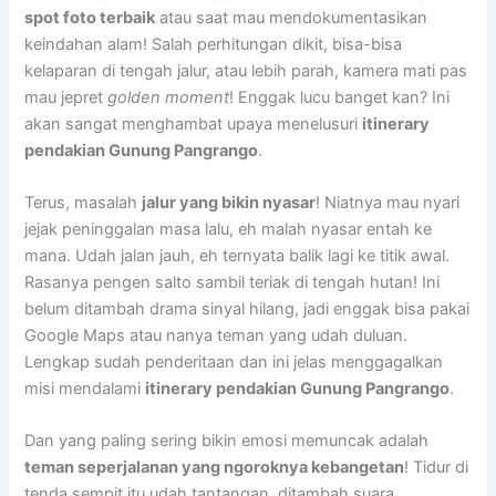
spot foto terbaik
atau saat mau mendokumentasikan
keindahan alam! Salah perhitungan dikit, bisa-bisa
kelaparan di tengah jalur, atau lebih parah, kamera mati pas
mau jepret
golden moment
! Enggak lucu banget kan? Ini
akan sangat menghambat upaya menelusuri
itinerary
pendakian Gunung Pangrango
.
Terus, masalah
jalur yang bikin nyasar
! Niatnya mau nyari
jejak peninggalan masa lalu, eh malah nyasar entah ke
mana. Udah jalan jauh, eh ternyata balik lagi ke titik awal.
Rasanya pengen salto sambil teriak di tengah hutan! Ini
belum ditambah drama sinyal hilang, jadi enggak bisa pakai
Google Maps atau nanya teman yang udah duluan.
Lengkap sudah penderitaan dan ini jelas menggagalkan
misi mendalami
itinerary pendakian Gunung Pangrango
.
Dan yang paling sering bikin emosi memuncak adalah
teman seperjalanan yang ngoroknya kebangetan
! Tidur di
tenda sempit itu udah tantangan, ditambah suara