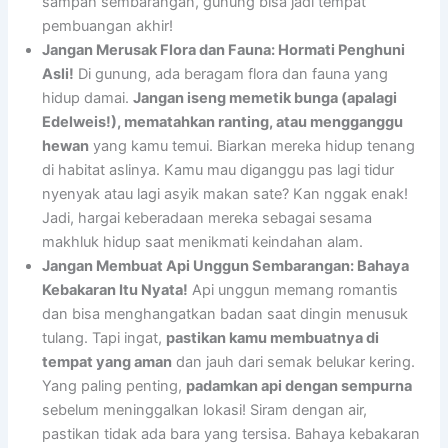
sampah sembarangan, gunung bisa jadi tempat
pembuangan akhir!
Jangan Merusak Flora dan Fauna: Hormati Penghuni
Asli!
Di gunung, ada beragam flora dan fauna yang
hidup damai.
Jangan iseng memetik bunga (apalagi
Edelweis!), mematahkan ranting, atau mengganggu
hewan
yang kamu temui. Biarkan mereka hidup tenang
di habitat aslinya. Kamu mau diganggu pas lagi tidur
nyenyak atau lagi asyik makan sate? Kan nggak enak!
Jadi, hargai keberadaan mereka sebagai sesama
makhluk hidup saat menikmati keindahan alam.
Jangan Membuat Api Unggun Sembarangan: Bahaya
Kebakaran Itu Nyata!
Api unggun memang romantis
dan bisa menghangatkan badan saat dingin menusuk
tulang. Tapi ingat,
pastikan kamu membuatnya di
tempat yang aman
dan jauh dari semak belukar kering.
Yang paling penting,
padamkan api dengan sempurna
sebelum meninggalkan lokasi! Siram dengan air,
pastikan tidak ada bara yang tersisa. Bahaya kebakaran