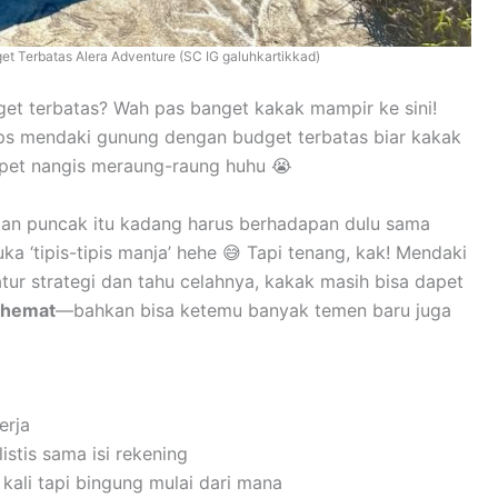
 Terbatas Alera Adventure (SC IG galuhkartikkad)
get terbatas? Wah pas banget kakak mampir ke sini!
ips mendaki gunung dengan budget terbatas biar kakak
mpet nangis meraung-raung huhu 😭
kan puncak itu kadang harus berhadapan dulu sama
a ‘tipis-tipis manja’ hehe 😅 Tapi tenang, kak! Mendaki
atur strategi dan tahu celahnya, kakak masih bisa dapet
 hemat
—bahkan bisa ketemu banyak temen baru juga
erja
istis sama isi rekening
ali tapi bingung mulai dari mana