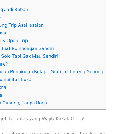
ng Jadi Beban
p
ng Trip Asal-asalan
Aman
p & Open Trip
el Buat Rombongan Sendiri
g Solo Tapi Gak Mau Sendiri
ure?
ngun Bimbingan Belajar Gratis di Lereng Gunung
omunitas Lokal
kna
ya
n Gunung, Tanpa Ragu!
et Terbatas yang Wajib Kakak Coba!
an buat mendaki gunung itu besar… tapi kadang