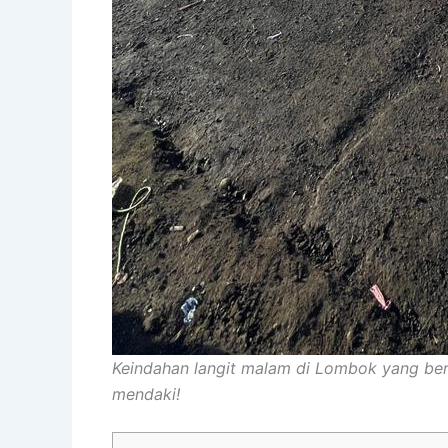
Keindahan langit malam di Lombok yang ber
mendaki!