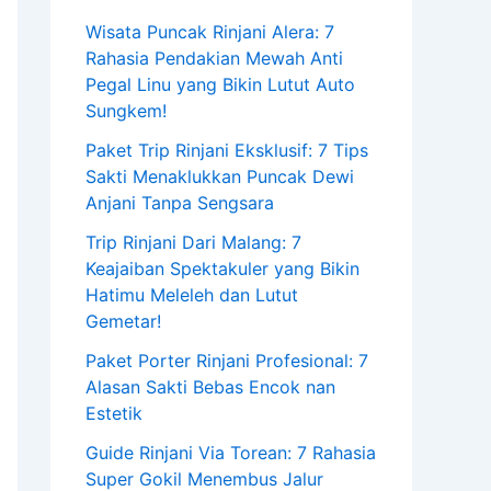
Wisata Puncak Rinjani Alera: 7
Rahasia Pendakian Mewah Anti
Pegal Linu yang Bikin Lutut Auto
Sungkem!
Paket Trip Rinjani Eksklusif: 7 Tips
Sakti Menaklukkan Puncak Dewi
Anjani Tanpa Sengsara
Trip Rinjani Dari Malang: 7
Keajaiban Spektakuler yang Bikin
Hatimu Meleleh dan Lutut
Gemetar!
Paket Porter Rinjani Profesional: 7
Alasan Sakti Bebas Encok nan
Estetik
Guide Rinjani Via Torean: 7 Rahasia
Super Gokil Menembus Jalur