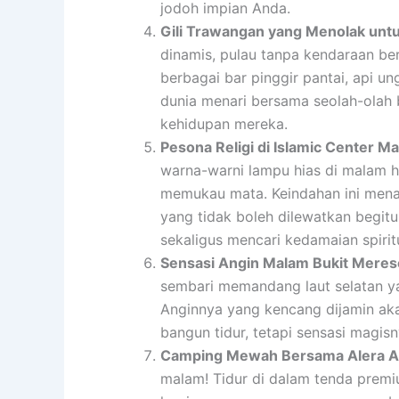
jodoh impian Anda.
Gili Trawangan yang Menolak unt
dinamis, pulau tanpa kendaraan ber
berbagai bar pinggir pantai, api u
dunia menari bersama seolah-olah 
kehidupan mereka.
Pesona Religi di Islamic Center M
warna-warni lampu hias di malam h
memukau mata. Keindahan ini men
yang tidak boleh dilewatkan begitu
sekaligus mencari kedamaian spiritu
Sensasi Angin Malam Bukit Meres
sembari memandang laut selatan ya
Anginnya yang kencang dijamin ak
bangun tidur, tetapi sensasi magis
Camping Mewah Bersama Alera A
malam! Tidur di dalam tenda premi