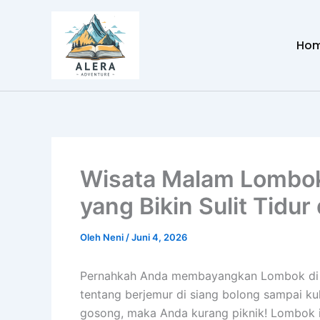
Lewati
ke
Ho
konten
Wisata Malam Lombok
yang Bikin Sulit Tidu
Oleh
Neni
/
Juni 4, 2026
Pernahkah Anda membayangkan Lombok di m
tentang berjemur di siang bolong sampai ku
gosong, maka Anda kurang piknik! Lombok i