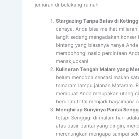
jemuran di belakang rumah:
Stargazing Tanpa Batas di Keting
cahaya. Anda bisa melihat miliaran
langit sedang mengadakan konser l
bintang yang biasanya hanya Anda l
membohongi nasib percintaan And
menakjubkan!
Kulineran Tengah Malam yang Me
belum mencoba sensasi makan sate
temaram lampu jalanan Mataram. R
membuat Anda melupakan utang cic
berubah total menjadi bagaimana c
Menghirup Sunyinya Pantai Senggi
tetapi Senggigi di malam hari adala
atas pasir pantai yang dingin, me
merenungkan mengapa sampai seka