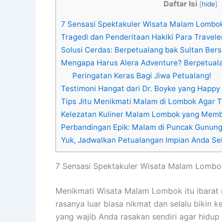
Daftar Isi
[
hide
]
7 Sensasi Spektakuler Wisata Malam Lombok
Tragedi dan Penderitaan Hakiki Para Travel
Solusi Cerdas: Berpetualang bak Sultan Bers
Mengapa Harus Alera Adventure? Berpetuala
Peringatan Keras Bagi Jiwa Petualang!
Testimoni Hangat dari Dr. Boyke yang Happy
Tips Jitu Menikmati Malam di Lombok Agar 
Kelezatan Kuliner Malam Lombok yang Memb
Perbandingan Epik: Malam di Puncak Gunung 
Yuk, Jadwalkan Petualangan Impian Anda Se
7 Sensasi Spektakuler Wisata Malam Lombok
Menikmati Wisata Malam Lombok itu ibarat m
rasanya luar biasa nikmat dan selalu bikin k
yang wajib Anda rasakan sendiri agar hidup 