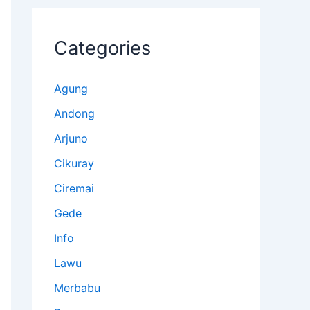
Categories
Agung
Andong
Arjuno
Cikuray
Ciremai
Gede
Info
Lawu
Merbabu