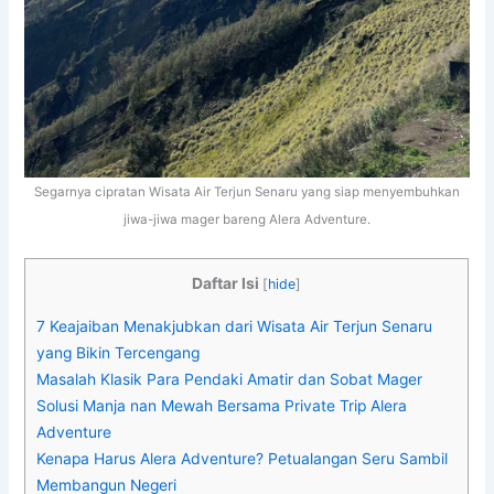
Segarnya cipratan Wisata Air Terjun Senaru yang siap menyembuhkan
jiwa-jiwa mager bareng Alera Adventure.
Daftar Isi
[
hide
]
7 Keajaiban Menakjubkan dari Wisata Air Terjun Senaru
yang Bikin Tercengang
Masalah Klasik Para Pendaki Amatir dan Sobat Mager
Solusi Manja nan Mewah Bersama Private Trip Alera
Adventure
Kenapa Harus Alera Adventure? Petualangan Seru Sambil
Membangun Negeri