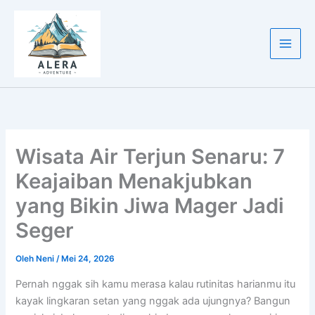
Lewati
ke
konten
Wisata Air Terjun Senaru: 7
Keajaiban Menakjubkan
yang Bikin Jiwa Mager Jadi
Seger
Oleh
Neni
/
Mei 24, 2026
Pernah nggak sih kamu merasa kalau rutinitas harianmu itu
kayak lingkaran setan yang nggak ada ujungnya? Bangun