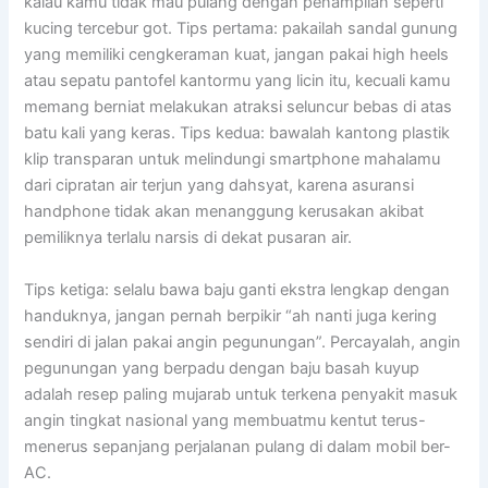
kalau kamu tidak mau pulang dengan penampilan seperti
kucing tercebur got. Tips pertama: pakailah sandal gunung
yang memiliki cengkeraman kuat, jangan pakai high heels
atau sepatu pantofel kantormu yang licin itu, kecuali kamu
memang berniat melakukan atraksi seluncur bebas di atas
batu kali yang keras. Tips kedua: bawalah kantong plastik
klip transparan untuk melindungi smartphone mahalamu
dari cipratan air terjun yang dahsyat, karena asuransi
handphone tidak akan menanggung kerusakan akibat
pemiliknya terlalu narsis di dekat pusaran air.
Tips ketiga: selalu bawa baju ganti ekstra lengkap dengan
handuknya, jangan pernah berpikir “ah nanti juga kering
sendiri di jalan pakai angin pegunungan”. Percayalah, angin
pegunungan yang berpadu dengan baju basah kuyup
adalah resep paling mujarab untuk terkena penyakit masuk
angin tingkat nasional yang membuatmu kentut terus-
menerus sepanjang perjalanan pulang di dalam mobil ber-
AC.