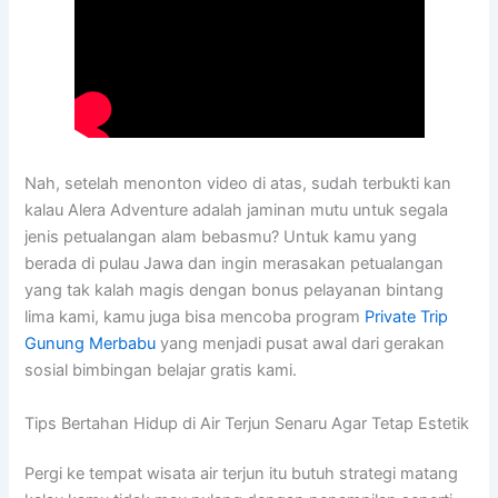
Nah, setelah menonton video di atas, sudah terbukti kan
kalau Alera Adventure adalah jaminan mutu untuk segala
jenis petualangan alam bebasmu? Untuk kamu yang
berada di pulau Jawa dan ingin merasakan petualangan
yang tak kalah magis dengan bonus pelayanan bintang
lima kami, kamu juga bisa mencoba program
Private Trip
Gunung Merbabu
yang menjadi pusat awal dari gerakan
sosial bimbingan belajar gratis kami.
Tips Bertahan Hidup di Air Terjun Senaru Agar Tetap Estetik
Pergi ke tempat wisata air terjun itu butuh strategi matang