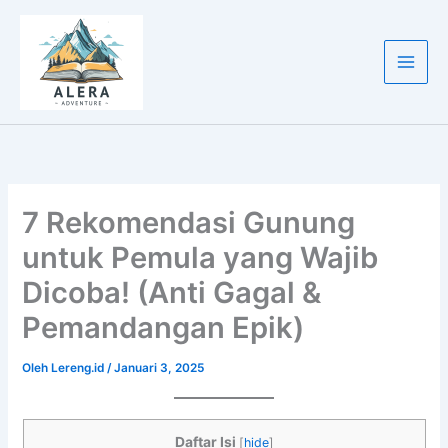
Lewati
ke
konten
7 Rekomendasi Gunung
untuk Pemula yang Wajib
Dicoba! (Anti Gagal &
Pemandangan Epik)
Oleh
Lereng.id
/
Januari 3, 2025
Daftar Isi
[
hide
]