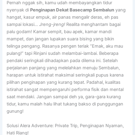
Pernah nggak sih, kamu udah membayangkan tidur
nyenyak di
Penginapan Dekat Basecamp Sembalun
yang
hangat, kasur empuk, air panas mengalir deras, eh pas
sampai lokasi…
Jreng-jreng!
Realita menghantam bagai
palu godam! Kamar sempit, bau apek, kamar mandi
mampet, dan jangan lupakan suara bising yang bikin
telinga pengang. Rasanya pengen teriak “Emak, aku mau
pulang!” tapi Rinjani sudah melambai-lambai. Beberapa
pendaki seringkali dihadapkan pada dilema ini. Setelah
perjalanan panjang yang melelahkan menuju Sembalun,
harapan untuk istirahat maksimal seringkali pupus karena
pilihan penginapan yang kurang tepat. Padahal, kualitas
istirahat sangat mempengaruhi performa fisik dan mental
saat mendaki. Jangan sampai deh ya, gara-gara kurang
tidur, kamu malah halu lihat tukang bakso di punggungan
gunung!
Solusi Alera Adventure: Private Trip, Penginapan Nyaman,
Hati Riang!