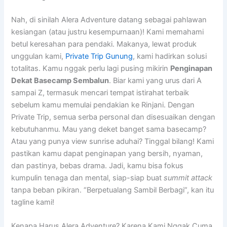
Nah, di sinilah Alera Adventure datang sebagai pahlawan
kesiangan (atau justru kesempurnaan)! Kami memahami
betul keresahan para pendaki. Makanya, lewat produk
unggulan kami,
Private Trip Gunung
, kami hadirkan solusi
totalitas. Kamu nggak perlu lagi pusing mikirin
Penginapan
Dekat Basecamp Sembalun
. Biar kami yang urus dari A
sampai Z, termasuk mencari tempat istirahat terbaik
sebelum kamu memulai pendakian ke Rinjani. Dengan
Private Trip, semua serba personal dan disesuaikan dengan
kebutuhanmu. Mau yang deket banget sama basecamp?
Atau yang punya view sunrise aduhai? Tinggal bilang! Kami
pastikan kamu dapat penginapan yang bersih, nyaman,
dan pastinya, bebas drama. Jadi, kamu bisa fokus
kumpulin tenaga dan mental, siap-siap buat
summit attack
tanpa beban pikiran. “Berpetualang Sambil Berbagi”, kan itu
tagline kami!
Kenapa Harus Alera Adventure? Karena Kami Nggak Cuma