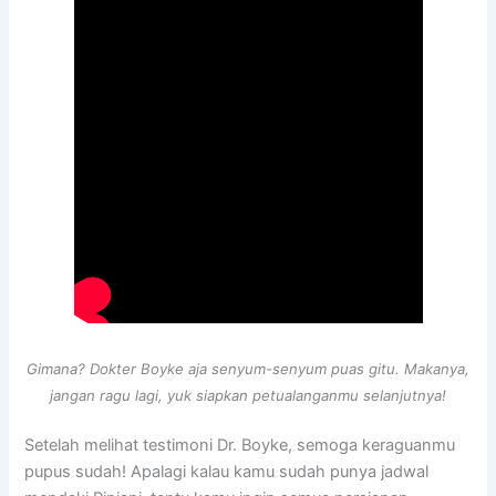
Gimana? Dokter Boyke aja senyum-senyum puas gitu. Makanya,
jangan ragu lagi, yuk siapkan petualanganmu selanjutnya!
Setelah melihat testimoni Dr. Boyke, semoga keraguanmu
pupus sudah! Apalagi kalau kamu sudah punya jadwal