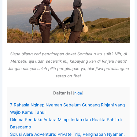
Siapa bilang cari penginapan dekat Sembalun itu sulit? Nih, di
Merbabu aja udah secantik ini, kebayang kan di Rinjani nanti?
Jangan sampai salah pilih penginapan ya, biar jiwa petualangmu
tetap on fire!
Daftar Isi
[
hide
]
7 Rahasia Nginep Nyaman Sebelum Guncang Rinjani yang
Wajib Kamu Tahu!
Dilema Pendaki: Antara Mimpi Indah dan Realita Pahit di
Basecamp
Solusi Alera Adventure: Private Trip, Penginapan Nyaman,