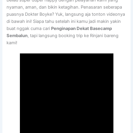
beliau super duper happy dengan pelayanan kami yang
nyaman, aman, dan bikin ketagihan. Penasaran seberapa
puasnya Dokter Boyke? Yuk, langsung aja tonton videonya
di bawah ini! Siapa tahu setelah ini kamu jadi makin yakin
buat nggak cuma cari
Penginapan Dekat Basecamp
Sembalun
, tapi langsung booking trip ke Rinjani bareng
kami!