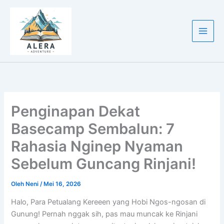
Lewati
ke
konten
Penginapan Dekat
Basecamp Sembalun: 7
Rahasia Nginep Nyaman
Sebelum Guncang Rinjani!
Oleh
Neni
/
Mei 16, 2026
Halo, Para Petualang Kereeen yang Hobi Ngos-ngosan di
Gunung! Pernah nggak sih, pas mau muncak ke Rinjani