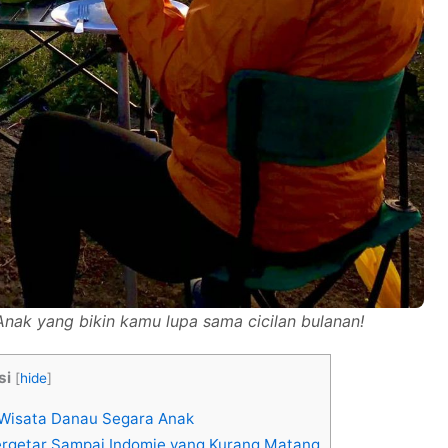
ak yang bikin kamu lupa sama cicilan bulanan!
si
[
hide
]
Wisata Danau Segara Anak
Bergetar Sampai Indomie yang Kurang Matang