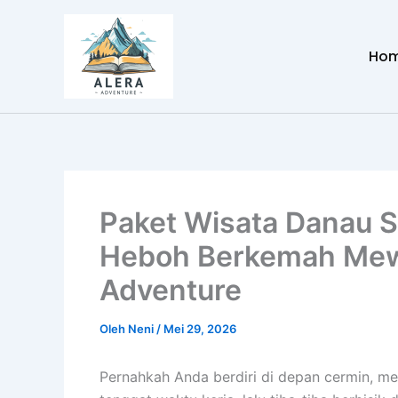
Lewati
ke
Ho
konten
Paket Wisata Danau S
Heboh Berkemah Mew
Adventure
Oleh
Neni
/
Mei 29, 2026
Pernahkah Anda berdiri di depan cermin, m