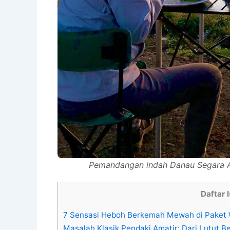
Pemandangan indah Danau Segara An
Daftar I
7 Sensasi Heboh Berkemah Mewah di Paket 
Masalah Klasik Pendaki Amatir: Dari Lutut 