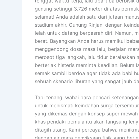
tenggat waktu kerja, lalu tiba-tiba berbisik 
gunung setinggi 3.726 meter di atas permuka
selamat! Anda adalah satu dari jutaan manu
stadium akhir. Gunung Rinjani dengan keind
lelah untuk datang berpasrah diri. Namun, ma
berat. Bayangkan Anda harus memikul beban t
menggendong dosa masa lalu, berjalan meran
merosot tiga langkah, lalu tidur beralaska
berteriak histeris meminta keadilan. Belum l
semak sambil berdoa agar tidak ada babi hu
sebuah skenario liburan yang sangat jauh da
Tapi tenang, wahai para pencari ketenangan 
untuk menikmati keindahan surga tersembun
yang dikemas dengan konsep super mewah d
khas pendaki pemula itu akan langsung len
ditagih utang. Kami percaya bahwa menikma
dengan air mata penyiksaan fisik yang berle