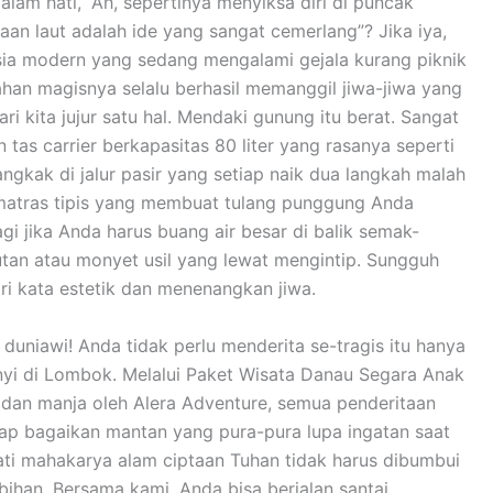
dalam hati, “Ah, sepertinya menyiksa diri di puncak
an laut adalah ide yang sangat cemerlang”? Jika iya,
sia modern yang sedang mengalami gejala kurang piknik
ahan magisnya selalu berhasil memanggil jiwa-jiwa yang
ri kita jujur satu hal. Mendaki gunung itu berat. Sangat
as carrier berkapasitas 80 liter yang rasanya seperti
gkak di jalur pasir yang setiap naik dua langkah malah
n matras tipis yang membuat tulang punggung Anda
agi jika Anda harus buang air besar di balik semak-
tan atau monyet usil yang lewat mengintip. Sungguh
ri kata estetik dan menenangkan jiwa.
duniawi! Anda tidak perlu menderita se-tragis itu hanya
yi di Lombok. Melalui Paket Wisata Danau Segara Anak
an manja oleh Alera Adventure, semua penderitaan
yap bagaikan mantan yang pura-pura lupa ingatan saat
ti mahakarya alam ciptaan Tuhan tidak harus dibumbui
bihan. Bersama kami, Anda bisa berjalan santai