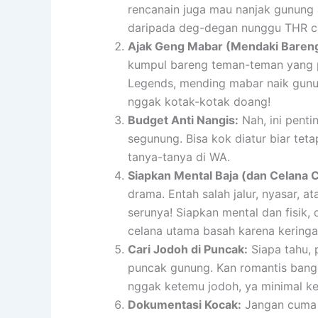
rencanain juga mau nanjak gunung 
daripada deg-degan nunggu THR ca
Ajak Geng Mabar (Mendaki Bareng
kumpul bareng teman-teman yang 
Legends, mending mabar naik gunun
nggak kotak-kotak doang!
Budget Anti Nangis:
Nah, ini penti
segunung. Bisa kok diatur biar teta
tanya-tanya di WA.
Siapkan Mental Baja (dan Celana 
drama. Entah salah jalur, nyasar, a
serunya! Siapkan mental dan fisik,
celana utama basah karena keringat
Cari Jodoh di Puncak:
Siapa tahu, 
puncak gunung. Kan romantis bange
nggak ketemu jodoh, ya minimal k
Dokumentasi Kocak:
Jangan cuma fo