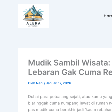
Lewati
ke
Ho
konten
Mudik Sambil Wisata:
Lebaran Gak Cuma R
Oleh
Neni
/
Januari 17, 2026
Duhai para petualang sejati, atau kamu yan
biar nggak cuma numpang lewat di rumah n
pas mudik cuma berakhir jadi ‘kaum rebahan