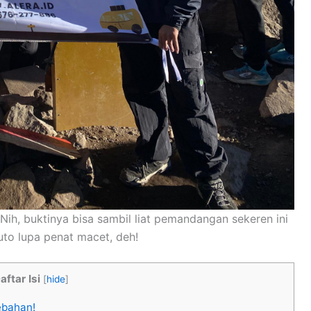
ih, buktinya bisa sambil liat pemandangan sekeren ini
uto lupa penat macet, deh!
aftar Isi
[
hide
]
ebahan!