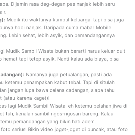
apa. Dijamin rasa deg-degan pas nanjak lebih seru
ir.
):
Mudik itu waktunya kumpul keluarga, tapi bisa juga
punya hobi nanjak. Daripada cuma mabar Mobile
g. Lebih sehat, lebih asyik, dan pemandangannya
ng! Mudik Sambil Wisata bukan berarti harus keluar duit
p hemat tapi tetep asyik. Nanti kalau ada biaya, bisa
Cadangan):
Namanya juga petualangan, pasti ada
tau ketemu penampakan kabut tebal. Tapi di situlah
 dan jangan lupa bawa celana cadangan, siapa tahu
 (atau karena kaget)!
pas lagi Mudik Sambil Wisata, eh ketemu belahan jiwa di
t tuh, kenalan sambil ngos-ngosan bareng. Kalau
etemu pemandangan yang bikin hati adem.
to serius! Bikin video joget-joget di puncak, atau foto