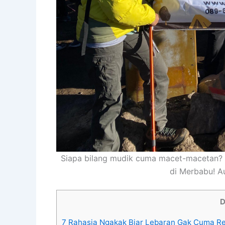
Siapa bilang mudik cuma macet-macetan? N
di Merbabu! A
D
7 Rahasia Ngakak Biar Lebaran Gak Cuma R