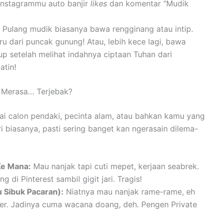
s Instagrammu auto banjir
likes
dan komentar “Mudik
Pulang mudik biasanya bawa rengginang atau intip.
eru dari puncak gunung! Atau, lebih kece lagi, bawa
p setelah melihat indahnya ciptaan Tuhan dari
atin!
 Merasa… Terjebak?
bagai calon pendaki, pecinta alam, atau bahkan kamu yang
biasanya, pasti sering banget kan ngerasain dilema-
Ke Mana:
Mau nanjak tapi cuti mepet, kerjaan seabrek.
g di Pinterest sambil gigit jari. Tragis!
 Sibuk Pacaran):
Niatnya mau nanjak rame-rame, eh
er. Jadinya cuma wacana doang, deh. Pengen Private