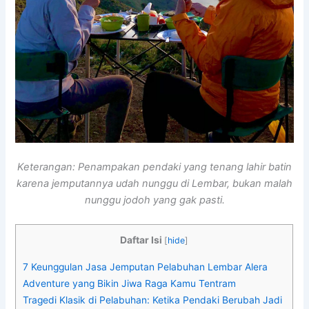
Keterangan: Penampakan pendaki yang tenang lahir batin
karena jemputannya udah nunggu di Lembar, bukan malah
nunggu jodoh yang gak pasti.
Daftar Isi
[
hide
]
7 Keunggulan Jasa Jemputan Pelabuhan Lembar Alera
Adventure yang Bikin Jiwa Raga Kamu Tentram
Tragedi Klasik di Pelabuhan: Ketika Pendaki Berubah Jadi