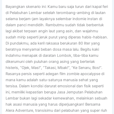
Bayangkan skenario ini: Kamu baru saja turun dari kapal feri
di Pelabuhan Lembar setelah terombang-ambing di lautan
selama berjam-jam layaknya selembar indomie instan di
dalam panci mendidih. Rambutmu sudah tidak berbentuk
lagi akibat terpaan angin laut yang asin, dan wajahmu
sudah mirip seperti jeruk purut yang diperas habis-habisan.
Di pundakmu, ada keril raksasa berukuran 80 liter yang
beratnya menyamai beban dosa masa lalu. Begitu kaki
indahmu menapak di daratan Lombok, tiba-tiba kamu
dikerumuni oleh puluhan orang asing yang berteriak
histeris, “Ojek, Mas!”, “Takasi, Mbak!”, “Ke Senaru, Bos!”.
Rasanya persis seperti adegan film zombie apocalypse di
mana kamu adalah satu-satunya manusia sehat yang
tersisa. Dalam kondisi darurat emosional dan fisik seperti
ini, memiliki kepastian berupa Jasa Jemputan Pelabuhan
Lembar bukan lagi sekadar kemewahan, melainkan sebuah
hak asasi manusia yang harus diperjuangkan! Bersama
Alera Adventure, transisimu dari pelabuhan yang super riuh