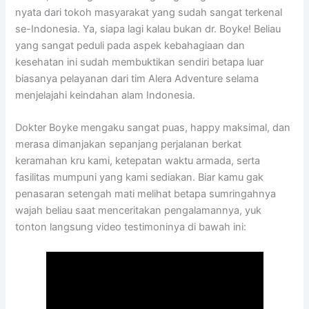
nyata dari tokoh masyarakat yang sudah sangat terkenal
se-Indonesia. Ya, siapa lagi kalau bukan dr. Boyke! Beliau
yang sangat peduli pada aspek kebahagiaan dan
kesehatan ini sudah membuktikan sendiri betapa luar
biasanya pelayanan dari tim Alera Adventure selama
menjelajahi keindahan alam Indonesia.
Dokter Boyke mengaku sangat puas, happy maksimal, dan
merasa dimanjakan sepanjang perjalanan berkat
keramahan kru kami, ketepatan waktu armada, serta
fasilitas mumpuni yang kami sediakan. Biar kamu gak
penasaran setengah mati melihat betapa sumringahnya
wajah beliau saat menceritakan pengalamannya, yuk
tonton langsung video testimoninya di bawah ini: