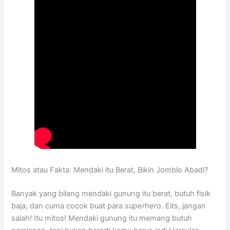
Mitos atau Fakta: Mendaki itu Berat, Bikin Jomblo Abadi?
Banyak yang bilang mendaki gunung itu berat, butuh fisik
baja, dan cuma cocok buat para
superhero
. Eits, jangan
salah! Itu mitos! Mendaki gunung itu memang butuh