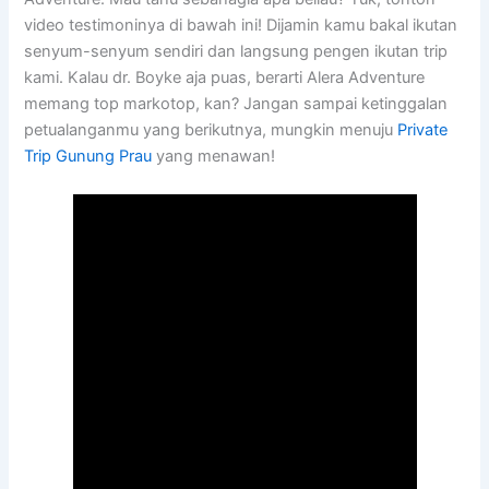
video testimoninya di bawah ini! Dijamin kamu bakal ikutan
senyum-senyum sendiri dan langsung pengen ikutan trip
kami. Kalau dr. Boyke aja puas, berarti Alera Adventure
memang top markotop, kan? Jangan sampai ketinggalan
petualanganmu yang berikutnya, mungkin menuju
Private
Trip Gunung Prau
yang menawan!