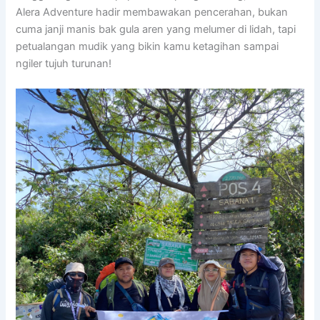
Alera Adventure hadir membawakan pencerahan, bukan
cuma janji manis bak gula aren yang melumer di lidah, tapi
petualangan mudik yang bikin kamu ketagihan sampai
ngiler tujuh turunan!