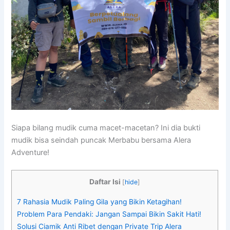
Siapa bilang mudik cuma macet-macetan? Ini dia bukti
mudik bisa seindah puncak Merbabu bersama Alera
Adventure!
Daftar Isi
[
hide
]
7 Rahasia Mudik Paling Gila yang Bikin Ketagihan!
Problem Para Pendaki: Jangan Sampai Bikin Sakit Hati!
Solusi Ciamik Anti Ribet dengan Private Trip Alera