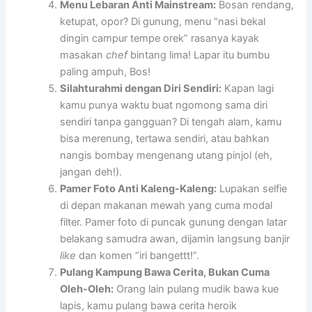
Menu Lebaran Anti Mainstream:
Bosan rendang,
ketupat, opor? Di gunung, menu “nasi bekal
dingin campur tempe orek” rasanya kayak
masakan
chef
bintang lima! Lapar itu bumbu
paling ampuh, Bos!
Silahturahmi dengan Diri Sendiri:
Kapan lagi
kamu punya waktu buat ngomong sama diri
sendiri tanpa gangguan? Di tengah alam, kamu
bisa merenung, tertawa sendiri, atau bahkan
nangis bombay mengenang utang pinjol (eh,
jangan deh!).
Pamer Foto Anti Kaleng-Kaleng:
Lupakan selfie
di depan makanan mewah yang cuma modal
filter. Pamer foto di puncak gunung dengan latar
belakang samudra awan, dijamin langsung banjir
like
dan komen “iri bangettt!”.
Pulang Kampung Bawa Cerita, Bukan Cuma
Oleh-Oleh:
Orang lain pulang mudik bawa kue
lapis, kamu pulang bawa cerita heroik