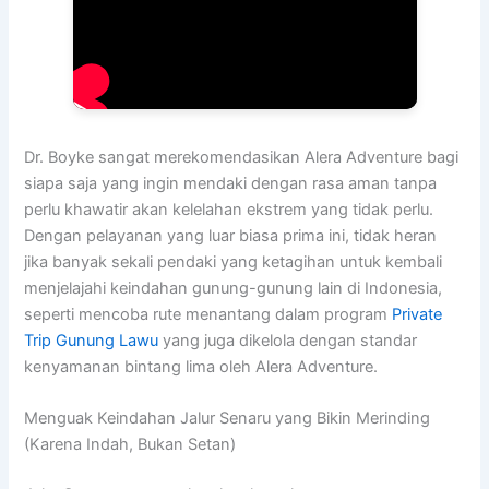
Dr. Boyke sangat merekomendasikan Alera Adventure bagi
siapa saja yang ingin mendaki dengan rasa aman tanpa
perlu khawatir akan kelelahan ekstrem yang tidak perlu.
Dengan pelayanan yang luar biasa prima ini, tidak heran
jika banyak sekali pendaki yang ketagihan untuk kembali
menjelajahi keindahan gunung-gunung lain di Indonesia,
seperti mencoba rute menantang dalam program
Private
Trip Gunung Lawu
yang juga dikelola dengan standar
kenyamanan bintang lima oleh Alera Adventure.
Menguak Keindahan Jalur Senaru yang Bikin Merinding
(Karena Indah, Bukan Setan)