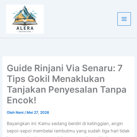
Lewati
ke
konten
Guide Rinjani Via Senaru: 7
Tips Gokil Menaklukan
Tanjakan Penyesalan Tanpa
Encok!
Oleh
Neni
/
Mei 27, 2026
Bayangkan ini: Kamu sedang berdiri di ketinggian, angin
sepoi-sepoi membelai rambutmu yang sudah tiga hari tidak