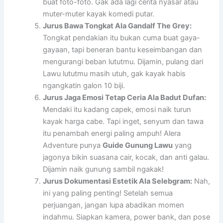
buat foto-foto. Gak ada lagi cerita nyasar atau
muter-muter kayak komedi putar.
Jurus Bawa Tongkat Ala Gandalf The Grey:
Tongkat pendakian itu bukan cuma buat gaya-
gayaan, tapi beneran bantu keseimbangan dan
mengurangi beban lututmu. Dijamin, pulang dari
Lawu lututmu masih utuh, gak kayak habis
ngangkatin galon 10 biji.
Jurus Jaga Emosi Tetap Ceria Ala Badut Dufan:
Mendaki itu kadang capek, emosi naik turun
kayak harga cabe. Tapi inget, senyum dan tawa
itu penambah energi paling ampuh! Alera
Adventure punya
Guide Gunung Lawu
yang
jagonya bikin suasana cair, kocak, dan anti galau.
Dijamin naik gunung sambil ngakak!
Jurus Dokumentasi Estetik Ala Selebgram:
Nah,
ini yang paling penting! Setelah semua
perjuangan, jangan lupa abadikan momen
indahmu. Siapkan kamera, power bank, dan pose