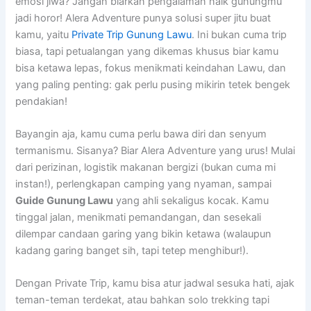
emosi jiwa? Jangan biarkan pengalaman naik gunungmu
jadi horor! Alera Adventure punya solusi super jitu buat
kamu, yaitu
Private Trip Gunung Lawu
. Ini bukan cuma trip
biasa, tapi petualangan yang dikemas khusus biar kamu
bisa ketawa lepas, fokus menikmati keindahan Lawu, dan
yang paling penting: gak perlu pusing mikirin tetek bengek
pendakian!
Bayangin aja, kamu cuma perlu bawa diri dan senyum
termanismu. Sisanya? Biar Alera Adventure yang urus! Mulai
dari perizinan, logistik makanan bergizi (bukan cuma mi
instan!), perlengkapan camping yang nyaman, sampai
Guide Gunung Lawu
yang ahli sekaligus kocak. Kamu
tinggal jalan, menikmati pemandangan, dan sesekali
dilempar candaan garing yang bikin ketawa (walaupun
kadang garing banget sih, tapi tetep menghibur!).
Dengan Private Trip, kamu bisa atur jadwal sesuka hati, ajak
teman-teman terdekat, atau bahkan solo trekking tapi