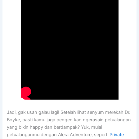
Jadi, gak usah galau lagi! Setelah lihat senyum merekah Dr.
Boyke, pasti kamu juga pengen kan ngerasain petualangan
yang bikin happy dan berdampak? Yuk, mulai
petualanganmu dengan Alera Adventure, seperti
Private