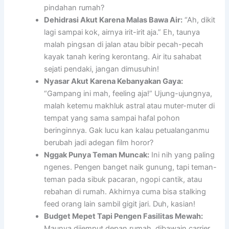
pindahan rumah?
Dehidrasi Akut Karena Malas Bawa Air:
“Ah, dikit
lagi sampai kok, airnya irit-irit aja.” Eh, taunya
malah pingsan di jalan atau bibir pecah-pecah
kayak tanah kering kerontang. Air itu sahabat
sejati pendaki, jangan dimusuhin!
Nyasar Akut Karena Kebanyakan Gaya:
“Gampang ini mah, feeling aja!” Ujung-ujungnya,
malah ketemu makhluk astral atau muter-muter di
tempat yang sama sampai hafal pohon
beringinnya. Gak lucu kan kalau petualanganmu
berubah jadi adegan film horor?
Nggak Punya Teman Muncak:
Ini nih yang paling
ngenes. Pengen banget naik gunung, tapi teman-
teman pada sibuk pacaran, ngopi cantik, atau
rebahan di rumah. Akhirnya cuma bisa stalking
feed orang lain sambil gigit jari. Duh, kasian!
Budget Mepet Tapi Pengen Fasilitas Mewah:
Maunya dijemput depan rumah, dibawain carrier,