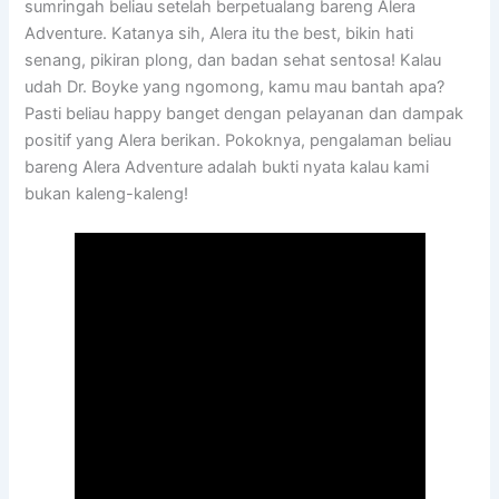
sumringah beliau setelah berpetualang bareng Alera
Adventure. Katanya sih, Alera itu the best, bikin hati
senang, pikiran plong, dan badan sehat sentosa! Kalau
udah Dr. Boyke yang ngomong, kamu mau bantah apa?
Pasti beliau happy banget dengan pelayanan dan dampak
positif yang Alera berikan. Pokoknya, pengalaman beliau
bareng Alera Adventure adalah bukti nyata kalau kami
bukan kaleng-kaleng!