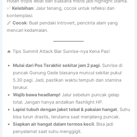
Hutan tropis lebat dan suasana mistis jadi highlight utama.
✅
Kelebihan
: Jalur tenang, cocok untuk refleksi dan
kontemplasi.
🌌
Cocok
: Buat pendaki introvert, pencinta alam yang
mencari kedamaian.
🔥 Tips Summit Attack Biar Sunrise-nya Kena Pas!
Mulai dari Pos Terakhir sekitar jam 2 pagi.
Sunrise di
puncak Gunung Gede biasanya muncul sekitar pukul
5.30 pagi. Jadi, pastikan waktu tempuh dan stamina
terukur.
Wajib bawa headlamp!
Jalur sebelum puncak gelap
total. Jangan hanya andalkan flashlight HP.
Lapisi tubuh dengan jaket tebal & pakaian hangat.
Suhu
bisa turun drastis, terutama saat menjelang puncak.
Siapkan air hangat dalam termos kecil.
Bisa jadi
penyelamat saat suhu menggigit.