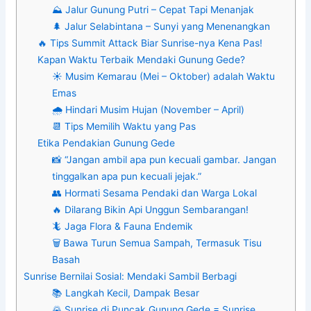
⛰️ Jalur Gunung Putri – Cepat Tapi Menanjak
🌲 Jalur Selabintana – Sunyi yang Menenangkan
🔥 Tips Summit Attack Biar Sunrise-nya Kena Pas!
Kapan Waktu Terbaik Mendaki Gunung Gede?
☀️ Musim Kemarau (Mei – Oktober) adalah Waktu
Emas
🌧️ Hindari Musim Hujan (November – April)
📆 Tips Memilih Waktu yang Pas
Etika Pendakian Gunung Gede
📸 “Jangan ambil apa pun kecuali gambar. Jangan
tinggalkan apa pun kecuali jejak.”
👥 Hormati Sesama Pendaki dan Warga Lokal
🔥 Dilarang Bikin Api Unggun Sembarangan!
🦎 Jaga Flora & Fauna Endemik
🗑️ Bawa Turun Semua Sampah, Termasuk Tisu
Basah
Sunrise Bernilai Sosial: Mendaki Sambil Berbagi
📚 Langkah Kecil, Dampak Besar
🌄 Sunrise di Puncak Gunung Gede = Sunrise