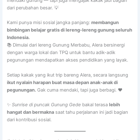
mendaki gunung — tapi juga mengajak kakak jadi bagian
dari perubahan besar. 💡
Kami punya misi sosial jangka panjang:
membangun
bimbingan belajar gratis di lereng-lereng gunung seluruh
Indonesia.
📚 Dimulai dari lereng Gunung Merbabu, Alera bersinergi
dengan warga lokal dan TPQ untuk bantu adik-adik
pegunungan mendapatkan akses pendidikan yang layak.
Setiap kakak yang ikut trip bareng Alera, secara langsung
ikut nyalain harapan buat masa depan anak-anak di
pegunungan.
Gak cuma mendaki, tapi juga berbagi. ❤️
✨
Sunrise di puncak Gunung Gede
bakal terasa
lebih
hangat dan bermakna
saat tahu perjalanan ini jadi bagian
dari kontribusi sosial.