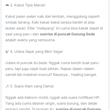
☁️ 3. Kabut Tipis Menari
Kabut pelan-pelan naik dari lembah, menggulung seperti
ombak tenang. Kaki kakak bakal serasa berdiri di atas
lautan awan. Efek “melayang” ini cuma bisa kakak dapet di
saat yang pas—dan
sunrise di puncak Gunung Gede
adalah waktu yang sempurna.
🍃 4. Udara Sejuk yang Bikin Segar
Udara di puncak itu beda. Nggak cuma bersih buat paru-
paru, tapi juga sejuk buat pikiran. Napas dalam-dalam
sambil liat matahari muncul? Rasanya… healing banget.
🎶 5. Suara Alam yang Damai
Nggak ada klakson mobil, nggak ada suara notifikasi HP.
Yang ada cuma desiran angin, suara burung, dan detak
jantung sendiri. Di momen itu,
sunrise di puncak Gunung