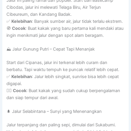
Jalur ini paling ramai dan populer. Start dari Basecamp
Cibodas, jalur ini melewati Telaga Biru, Air Terjun
Cibeureum, dan Kandang Badak.
✅
Kelebihan
: Banyak sumber air, jalur tidak terlalu ekstrem.
🧭
Cocok
: Buat kakak yang baru pertama kali mendaki atau
ingin menikmati jalur dengan spot alam beragam.
⛰️ Jalur Gunung Putri – Cepat Tapi Menanjak
Start dari Cipanas, jalur ini terkenal lebih curam dan
berbatu. Tapi waktu tempuh ke puncak relatif lebih cepat.
✅
Kelebihan
: Jalur lebih singkat, sunrise bisa lebih cepat
digapai.
🧗‍♂️
Cocok
: Buat kakak yang sudah cukup berpengalaman
dan siap tempur dari awal.
🌲 Jalur Selabintana – Sunyi yang Menenangkan
Jalur terpanjang dan paling sepi, dimulai dari Sukabumi.