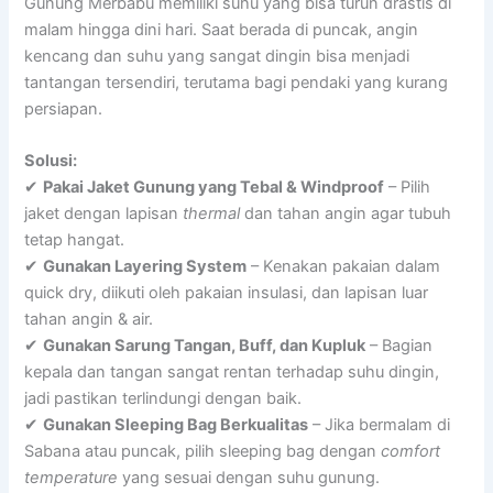
Gunung Merbabu memiliki suhu yang bisa turun drastis di
malam hingga dini hari. Saat berada di puncak, angin
kencang dan suhu yang sangat dingin bisa menjadi
tantangan tersendiri, terutama bagi pendaki yang kurang
persiapan.
Solusi:
✔
Pakai Jaket Gunung yang Tebal & Windproof
– Pilih
jaket dengan lapisan
thermal
dan tahan angin agar tubuh
tetap hangat.
✔
Gunakan Layering System
– Kenakan pakaian dalam
quick dry, diikuti oleh pakaian insulasi, dan lapisan luar
tahan angin & air.
✔
Gunakan Sarung Tangan, Buff, dan Kupluk
– Bagian
kepala dan tangan sangat rentan terhadap suhu dingin,
jadi pastikan terlindungi dengan baik.
✔
Gunakan Sleeping Bag Berkualitas
– Jika bermalam di
Sabana atau puncak, pilih sleeping bag dengan
comfort
temperature
yang sesuai dengan suhu gunung.