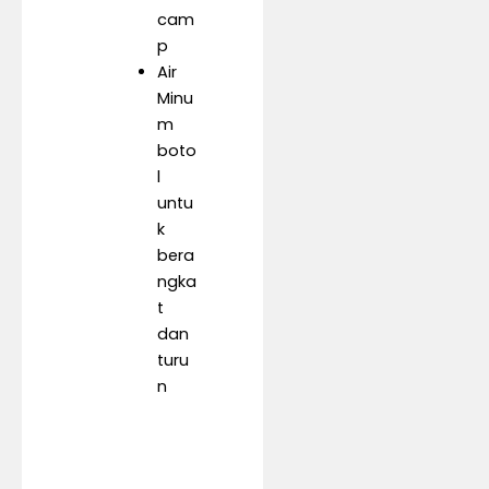
cam
p
Air
Minu
m
boto
l
untu
k
bera
ngka
t
dan
turu
n