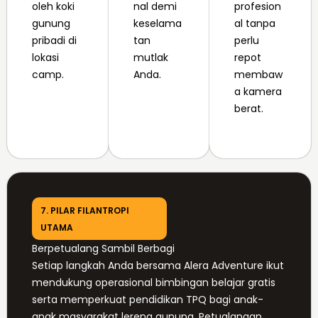
oleh koki
nal demi
profesion
gunung
keselama
al tanpa
pribadi di
tan
perlu
lokasi
mutlak
repot
camp.
Anda.
membaw
a kamera
berat.
7. PILAR FILANTROPI
UTAMA
Berpetualang Sambil Berbagi
Setiap langkah Anda bersama Alera Adventure ikut
mendukung operasional bimbingan belajar gratis
serta memperkuat pendidikan TPQ bagi anak-
anak masyarakat lereng gunung. Petualangan