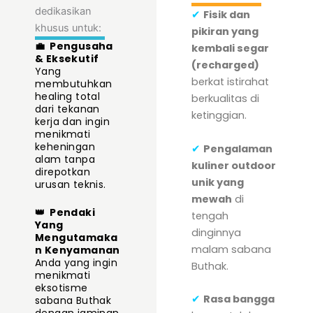
dedikasikan
✔
Fisik dan
khusus untuk:
pikiran yang
💼
Pengusaha
kembali segar
& Eksekutif
(recharged)
Yang
berkat istirahat
membutuhkan
healing total
berkualitas di
dari tekanan
ketinggian.
kerja dan ingin
menikmati
keheningan
✔
Pengalaman
alam tanpa
kuliner outdoor
direpotkan
unik yang
urusan teknis.
mewah
di
👑
Pendaki
tengah
Yang
dinginnya
Mengutamaka
malam sabana
n Kenyamanan
Anda yang ingin
Buthak.
menikmati
eksotisme
✔
Rasa bangga
sabana Buthak