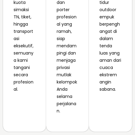
kuota
dan
tidur
simaksi
porter
outdoor
TN, tiket,
profesion
empuk
hingga
al yang
berpengh
transport
ramah,
angat di
asi
siap
dalam
eksekutif,
mendam
tenda
semuany
pingi dan
luas yang
a kami
menjaga
aman dari
tangani
privasi
cuaca
secara
mutlak
ekstrem
profesion
kelompok
angin
al.
Anda
sabana.
selama
perjalana
n.