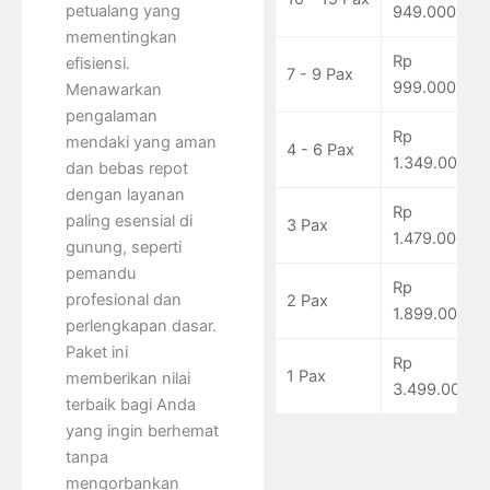
petualang yang
949.000
mementingkan
Rp
efisiensi.
7 - 9 Pax
999.000
Menawarkan
pengalaman
Rp
mendaki yang aman
4 - 6 Pax
1.349.000
dan bebas repot
dengan layanan
Rp
paling esensial di
3 Pax
1.479.000
gunung, seperti
pemandu
Rp
profesional dan
2 Pax
1.899.000
perlengkapan dasar.
Paket ini
Rp
1 Pax
memberikan nilai
3.499.000
terbaik bagi Anda
yang ingin berhemat
tanpa
mengorbankan