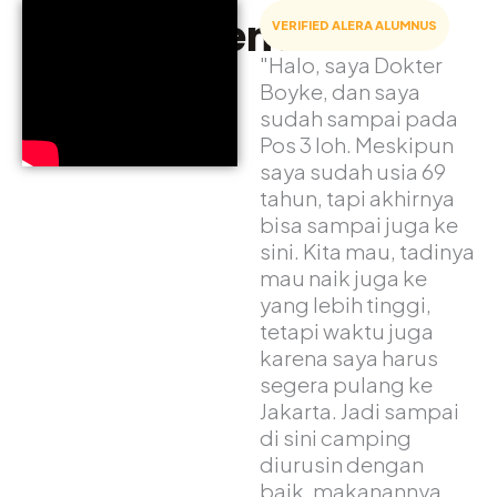
Adventure
VERIFIED ALERA ALUMNUS
"Halo, saya Dokter
Boyke, dan saya
sudah sampai pada
Pos 3 loh. Meskipun
saya sudah usia 69
tahun, tapi akhirnya
bisa sampai juga ke
sini. Kita mau, tadinya
mau naik juga ke
yang lebih tinggi,
tetapi waktu juga
karena saya harus
segera pulang ke
Jakarta. Jadi sampai
di sini camping
diurusin dengan
baik, makanannya