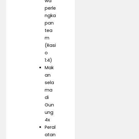
wa
perle
ngka
pan
tea
m
(Rasi
o
1:4)
Mak
an
sela
ma
di
Gun
ung
4x
Peral
atan