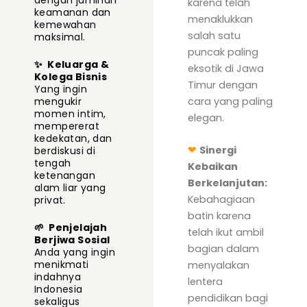
dengan jaminan
karena telah
keamanan dan
menaklukkan
kemewahan
salah satu
maksimal.
puncak paling
✨
Keluarga &
eksotik di Jawa
Kolega Bisnis
Timur dengan
Yang ingin
cara yang paling
mengukir
momen intim,
elegan.
mempererat
kedekatan, dan
❤
Sinergi
berdiskusi di
tengah
Kebaikan
ketenangan
Berkelanjutan:
alam liar yang
Kebahagiaan
privat.
batin karena
🌱
Penjelajah
telah ikut ambil
Berjiwa Sosial
bagian dalam
Anda yang ingin
menikmati
menyalakan
indahnya
lentera
Indonesia
pendidikan bagi
sekaligus