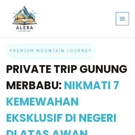
Lewati
ke
konten
PREMIUM MOUNTAIN JOURNEY
PRIVATE TRIP GUNUNG
MERBABU:
NIKMATI 7
KEMEWAHAN
EKSKLUSIF DI NEGERI
DI ATAS AWAN