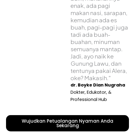
enak, ada pagi
makan nasi, sarapan,
kemudian ada es
buah, pagi-pagi juga
tadi ada buah-
buahan, minuman
semuanya mantap.
Jadi, ayo naik ke
Gunung Lawu, dan
tentunya pakai Alera,
oke? Makasih."
dr. Boyke Dian Nugraha
Dokter, Edukator, &
Professional Hub
Wujudkan Petualangan Nyaman Anda
Sekarang