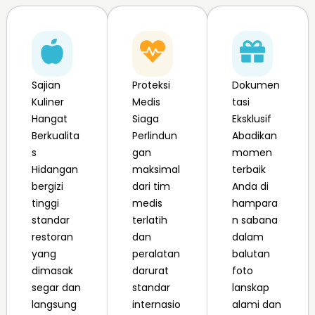
Sajian
Proteksi
Dokumen
Kuliner
Medis
tasi
Hangat
Siaga
Eksklusif
Berkualita
Perlindun
Abadikan
s
gan
momen
Hidangan
maksimal
terbaik
bergizi
dari tim
Anda di
tinggi
medis
hampara
standar
terlatih
n sabana
restoran
dan
dalam
yang
peralatan
balutan
dimasak
darurat
foto
segar dan
standar
lanskap
langsung
internasio
alami dan